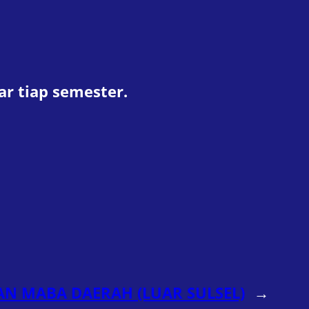
ar tiap semester.
N MABA DAERAH (LUAR SULSEL)
→