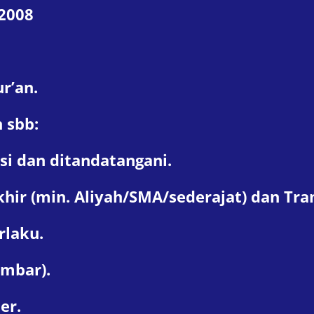
 2008
r’an.
 sbb:
si dan ditandatangani.
hir (min. Aliyah/SMA/sederajat) dan Trans
rlaku.
embar).
er.