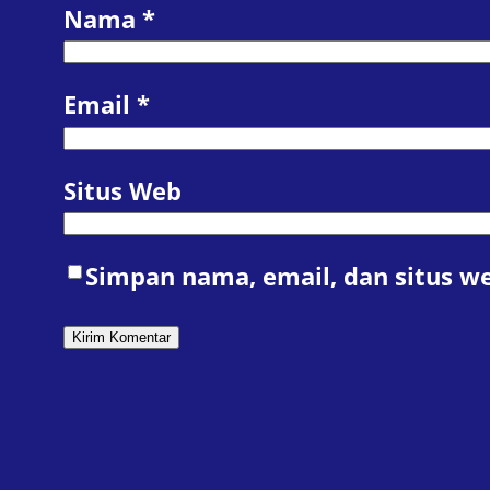
Nama
*
Email
*
Situs Web
Simpan nama, email, dan situs w