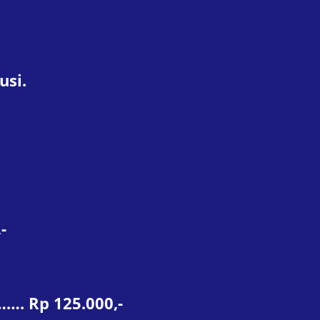
usi.
-
…. Rp 125.000,-