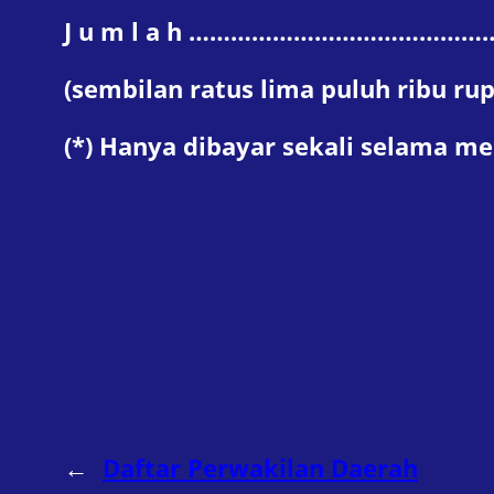
J u m l a h ……………………………………
(sembilan ratus lima puluh ribu rup
(*) Hanya dibayar sekali selama me
←
Daftar Perwakilan Daerah