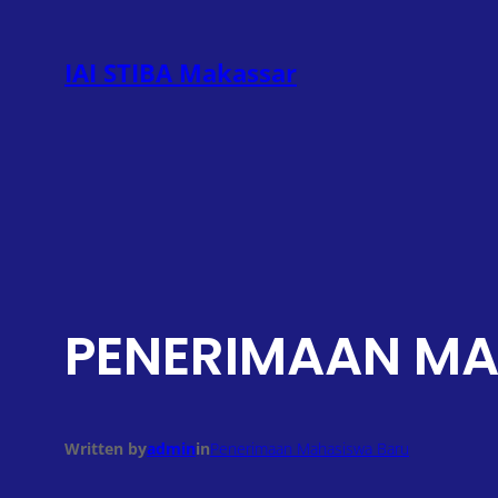
Lewati
ke
IAI STIBA Makassar
konten
PENERIMAAN MA
Written by
admin
in
Penerimaan Mahasiswa Baru