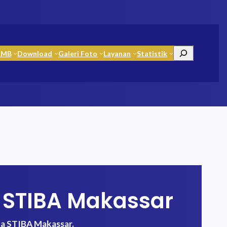
Search
PMB
Download
Galeri Foto
Layanan
Statistik
I STIBA Makassar
ika STIBA Makassar.