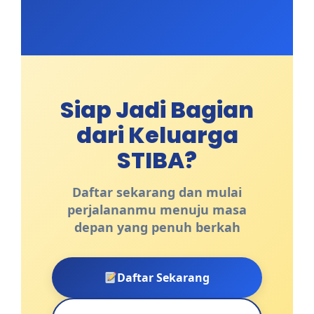
Siap Jadi Bagian
dari Keluarga
STIBA?
Daftar sekarang dan mulai
perjalananmu menuju masa
depan yang penuh berkah
Daftar Sekarang