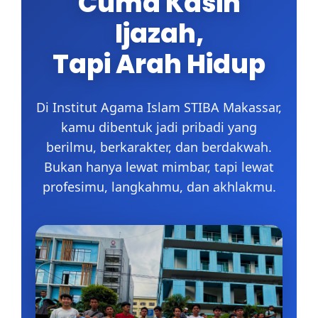
Cuma Kasih
Ijazah,
Tapi Arah Hidup
Di Institut Agama Islam STIBA Makassar,
kamu dibentuk jadi pribadi yang
berilmu, berkarakter, dan berdakwah.
Bukan hanya lewat mimbar, tapi lewat
profesimu, langkahmu, dan akhlakmu.