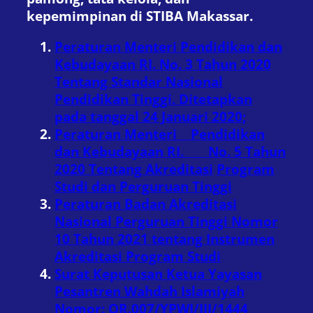
kepemimpinan di STIBA Makassar.
Peraturan Menteri Pendidikan dan
Kebudayaan RI. No. 3 Tahun 2020
Tentang Standar Nasional
Pendidikan Tinggi. Ditetapkan
pada tanggal 24 Januari 2020;
Peraturan Menteri Pendidikan
dan Kebudayaan RI. No. 5 Tahun
2020 Tentang Akreditasi
Program
Studi dan Perguruan Tinggi
Peraturan Badan Akreditasi
Nasional Perguruan Tinggi Nomor
10 Tahun 2021 tentang Instrumen
Akreditasi Program Studi
Surat Keputusan Ketua Yayasan
Pesantren Wahdah Islamiyah
Nomor: QR.007/YPWI/III/1444