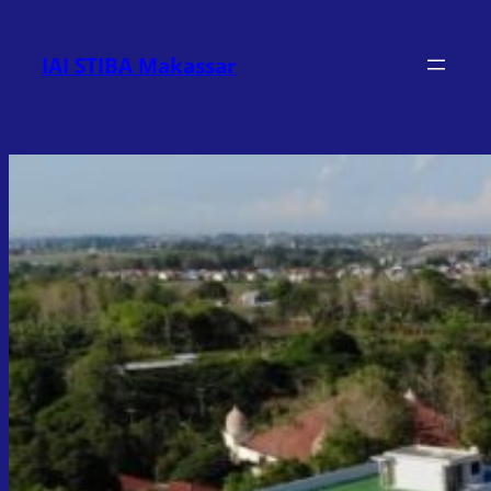
Lewati
ke
IAI STIBA Makassar
konten