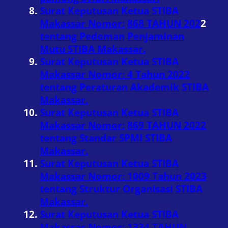
Surat Keputusan Ketua STIBA
Makassar Nomor:
868 TAHUN 202
2
tentang Pedoman
Penjaminan
Mutu STIBA Makassar.
Surat Keputusan Ketua STIBA
Makassar Nomor: 4 Tahun 2022
tentang Peraturan Akademik
STIBA
Makassar.
Surat Keputusan Ketua STIBA
Makassar Nomor:
869 TAHUN 2022
tentang Standar SPMI STIBA
Makassar.
Surat Keputusan Ketua STIBA
Makassar Nomor: 1009 Tahun 2023
tentang Struktur Organisasi
STIBA
Makassar.
Surat Keputusan Ketua STIBA
Makassar Nomor:
1334 TAHUN