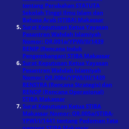
tentang Perubahan STATUTA
Sekolah Tinggi Ilmu Islam dan
Bahasa Arab (STIBA) Makassar
Surat Keputusan Ketua Yayasan
Pesantren Wahdah Islamiyah
Nomor: QR.001a/YPWI/II/1439
RENIP (Rencana Induk
Pengembangan) STIBA Makassar
Surat Keputusan Ketua Yayasan
Pesantren Wahdah Islamiyah
Nomor: QR.006c/YPWI/III/1439
RENSTRA (Rencana Strategis) dan
RENOP (Rencana Operasional)
STIBA Makassar
Surat Keputusan Ketua STIBA
Makassar Nomor: QR.005a/STIBA-
YPWI/I/1441 tentang
Pedoman Tata
pamong STIBA Makassar.