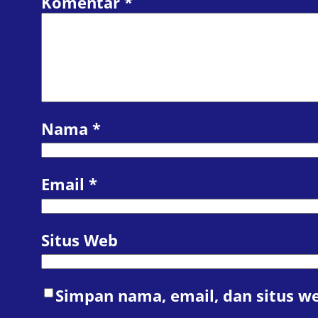
Komentar
*
Nama
*
Email
*
Situs Web
Simpan nama, email, dan situs w