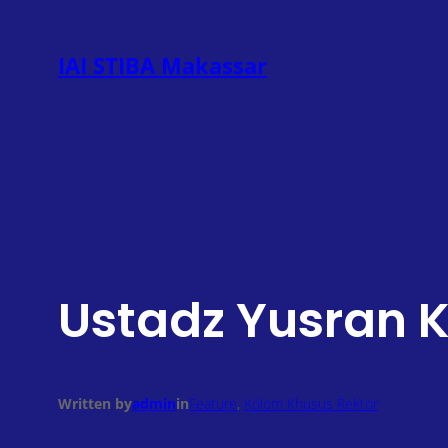
Lewati
ke
IAI STIBA Makassar
konten
Ustadz Yusran 
Written by
admin
in
Feature
, 
Kolom Khusus Rektor