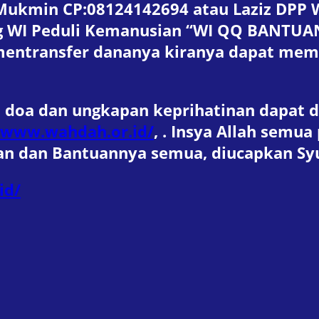
Mukmin CP:08124142694 atau Laziz DPP 
ng WI Peduli Kemanusian “WI QQ BANTU
 mentransfer dananya kiranya dapat mem
 doa dan ungkapan keprihatinan dapat 
/www.wahdah.or.id/
, . Insya Allah semua
ian dan Bantuannya semua, diucapkan Sy
id/