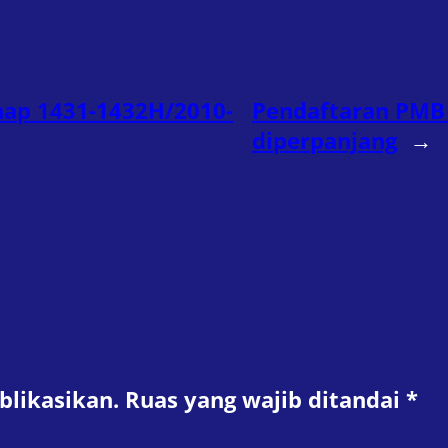
ap 1431-1432H/2010-
Pendaftaran PMB 
diperpanjang
→
blikasikan.
Ruas yang wajib ditandai
*