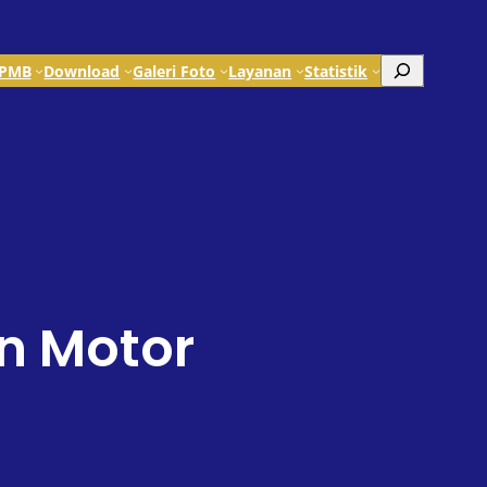
Search
PMB
Download
Galeri Foto
Layanan
Statistik
n Motor