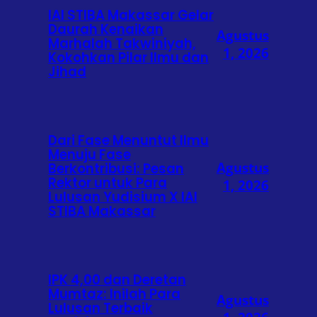
IAI STIBA Makassar Gelar
Daurah Kenaikan
Agustus
Marhalah Takwiniyah,
1, 2026
Kokohkan Pilar Ilmu dan
Jihad
Dari Fase Menuntut Ilmu
Menuju Fase
Agustus
Berkontribusi: Pesan
Rektor untuk Para
1, 2026
Lulusan Yudisium X IAI
STIBA Makassar
IPK 4,00 dan Deretan
Mumtaz: Inilah Para
Agustus
Lulusan Terbaik