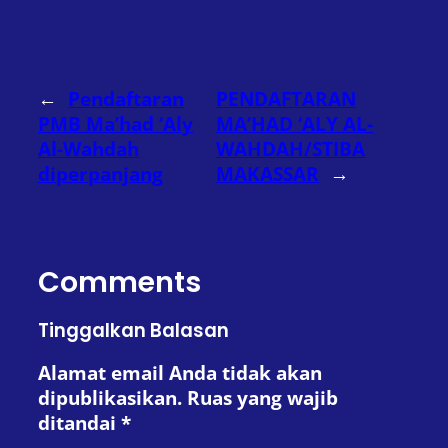
←
Pendaftaran
PENDAFTARAN
PMB Ma’had ‘Aly
MA’HAD ‘ALY AL-
Al-Wahdah
WAHDAH/STIBA
diperpanjang
MAKASSAR
→
Comments
Tinggalkan Balasan
Alamat email Anda tidak akan
dipublikasikan.
Ruas yang wajib
ditandai
*