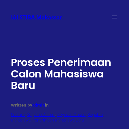
Lewati
ke
IAI STIBA Makassar
konten
Proses Penerimaan
Calon Mahasiswa
Baru
Written by
admin
in
Feature
, 
Kegiatan Alumni
, 
Kegiatan Dosen
, 
Kegiatan
Mahasiswa
, 
Penerimaan Mahasiswa Baru