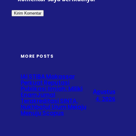
MORE POSTS
IAI STIBA Makassar
Perkuat Reputasi
Publikasi Ilmiah: Miliki
Agustus
EnamJurnal
4, 2026
Terakreditasi SINTA,
Nukhbatul Ulum Melaju
Menuju Scopus