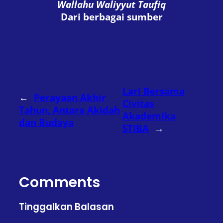
Wallahu Waliyyut Taufiq
Dari berbagai sumber
Lari Bersama
←
Perayaan Akhir
Civitas
Tahun, Antara Akidah
Akademika
dan Budaya
STIBA
→
Comments
Tinggalkan Balasan