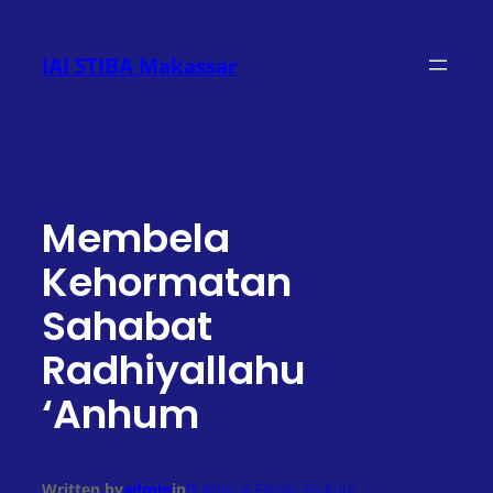
Lewati
ke
IAI STIBA Makassar
konten
Membela
Kehormatan
Sahabat
Radhiyallahu
‘Anhum
Written by
admin
in
Buletin al-Fikrah
, 
Feature