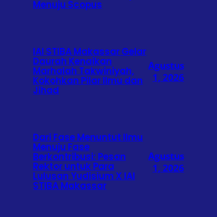
Menuju Scopus
IAI STIBA Makassar Gelar
Daurah Kenaikan
Agustus
Marhalah Takwiniyah,
1, 2026
Kokohkan Pilar Ilmu dan
Jihad
Dari Fase Menuntut Ilmu
Menuju Fase
Agustus
Berkontribusi: Pesan
Rektor untuk Para
1, 2026
Lulusan Yudisium X IAI
STIBA Makassar