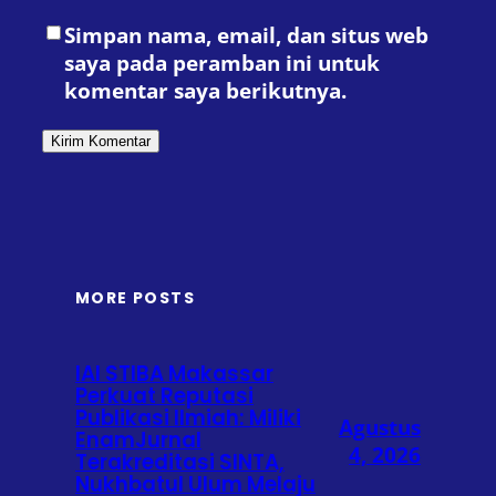
Simpan nama, email, dan situs web
saya pada peramban ini untuk
komentar saya berikutnya.
MORE POSTS
IAI STIBA Makassar
Perkuat Reputasi
Publikasi Ilmiah: Miliki
Agustus
EnamJurnal
4, 2026
Terakreditasi SINTA,
Nukhbatul Ulum Melaju