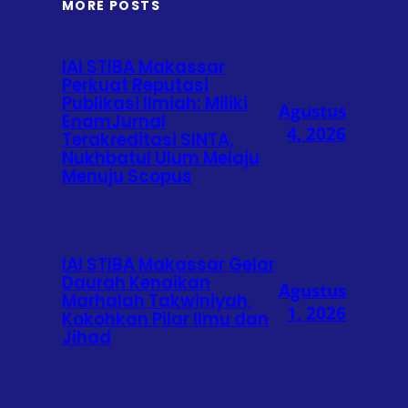
MORE POSTS
IAI STIBA Makassar
Perkuat Reputasi
Publikasi Ilmiah: Miliki
Agustus
EnamJurnal
4, 2026
Terakreditasi SINTA,
Nukhbatul Ulum Melaju
Menuju Scopus
IAI STIBA Makassar Gelar
Daurah Kenaikan
Agustus
Marhalah Takwiniyah,
1, 2026
Kokohkan Pilar Ilmu dan
Jihad