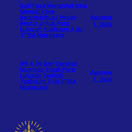
Dari Fase Menuntut Ilmu
Menuju Fase
Agustus
Berkontribusi: Pesan
Rektor untuk Para
1, 2026
Lulusan Yudisium X IAI
STIBA Makassar
IPK 4,00 dan Deretan
Mumtaz: Inilah Para
Agustus
Lulusan Terbaik
1, 2026
Yudisium X IAI STIBA
Makassar