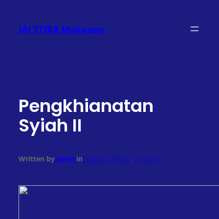
Lewati
ke
IAI STIBA Makassar
konten
Pengkhianatan
Syiah II
Written by
admin
in
Buletin al-Fikrah
, 
Feature