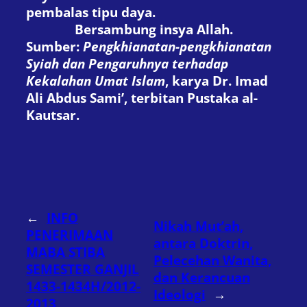
pembalas tipu daya.
Bersambung insya Allah.
Sumber:
Pengkhianatan-pengkhianatan
Syiah dan Pengaruhnya terhadap
Kekalahan Umat Islam
, karya Dr. Imad
Ali Abdus Sami’, terbitan Pustaka al-
Kautsar.
←
INFO
Nikah Mut’ah,
PENERIMAAN
antara Doktrin,
MABA STIBA
Pelecehan Wanita,
SEMESTER GANJIL
dan Kerancuan
1433-1434H/2012-
Ideologi
→
2013