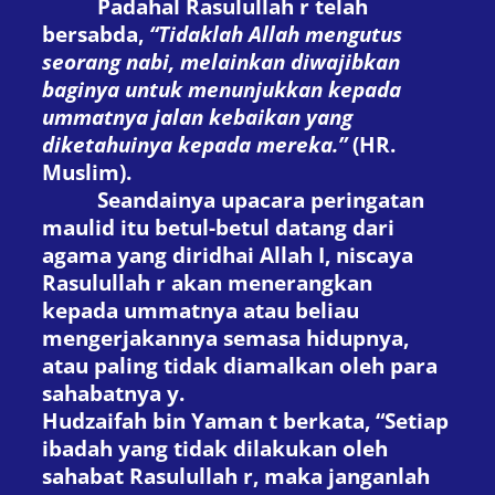
P
adahal Rasulullah
r
telah
bersabda,
“Tidaklah Allah mengutus
seorang nabi, melainkan diwajibkan
baginya untuk menunjukkan kepada
ummatnya jalan kebaikan yang
diketahuinya kepada mereka.”
(
HR.
Muslim
).
Seandainya upacara peringatan
maulid itu betul-betul datang dari
agama yang diridhai Allah
I
, niscaya
Rasulullah
r
akan menerangkan
kepada ummatnya atau beliau
mengerjakannya semasa hidupnya,
atau paling tidak diamalkan oleh para
sahabatnya
y
.
Hudzaifah bin Yaman
t
berkata, “Setiap
ibadah yang tidak dilakukan oleh
sahabat Rasulullah
r
, maka janganlah