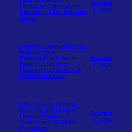
Daurah Kenaikan
Agustus
Marhalah Takwiniyah,
1, 2026
Kokohkan Pilar Ilmu dan
Jihad
Dari Fase Menuntut Ilmu
Menuju Fase
Agustus
Berkontribusi: Pesan
Rektor untuk Para
1, 2026
Lulusan Yudisium X IAI
STIBA Makassar
IPK 4,00 dan Deretan
Mumtaz: Inilah Para
Agustus
Lulusan Terbaik
1, 2026
Yudisium X IAI STIBA
Makassar