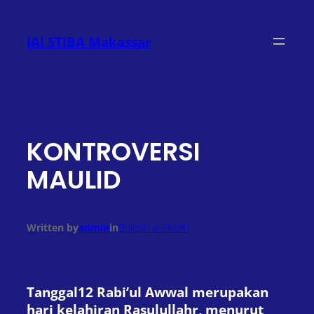
Lewati
ke
IAI STIBA Makassar
konten
KONTROVERSI
MAULID
Written by
admin
in
Buletin al-Fikrah
T
anggal
12 Rabi’ul Awwal merupakan
hari kelahiran Rasulullah
r
, menurut