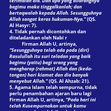
terimalah dia. Dan apa yang dilarangnya
bagimu maka tinggalkanlah; dan
bertaqwalah kepada Allah. Sesungguhnya
Allah sangat keras hukuman-Nya.”
(
QS.
Al Hasyr: 7
).
4. Tidak pernah dicontohkan dan
diteladankan oleh Nabi
r
Firman Allah
U
, artinya
,
“Sesungguhnya telah ada pada (diri)
Rasulullah itu suri teladan yang baik
bagimu (yaitu) bagi orang yang
mengharap (rahmat) Allah dan (keda-
tangan) hari kiamat dan dia banyak
menyebut Allah.”
(
QS. Al Ahzab: 21
).
5. Agama Islam telah sempurna, tidak
perlu penambahan ajaran baru lagi
Firman Allah
U
, artinya
,
“Pada hari ini
telah Kusempurnakan untuk kamu