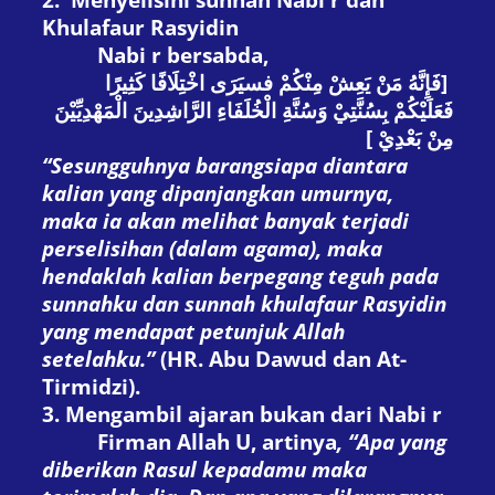
Khulafaur Rasyidin
Nabi
r
bersabda,
فَإِنَّهُ مَنْ يَعِشْ مِنْكُمْ فسيَرَى اخْتِلَافًا كَثِيرًا
]
فَعَلَيْكُمْ بِسُنَّتِيْ وَسُنَّةِ الْخُلَفَاءِ الرَّاشِدِينَ الْمَهْدِيِّيْنَ
[
مِنْ بَعْدِيْ
“Sesungguhnya barangsiapa diantara
kalian yang dipanjangkan umurnya,
maka ia akan melihat banyak terjadi
perselisihan (dalam agama), maka
hendaklah kalian berpegang teguh pada
sunnahku dan sunnah khulafaur Rasyidin
yang mendapat petunjuk Allah
setelahku.”
(
HR. Abu Dawud
dan
At-
Tirmidzi
).
3. Mengambil ajaran bukan dari Nabi
r
Firman Allah
U
, artinya
,
“Apa yang
diberikan Rasul kepadamu maka