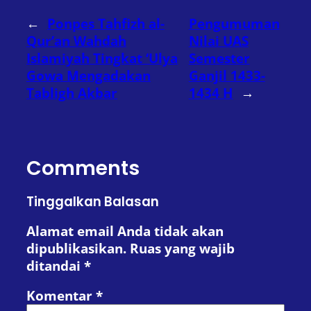
←
Ponpes Tahfizh al-
Pengumuman
Qur’an Wahdah
Nilai UAS
Islamiyah Tingkat ‘Ulya
Semester
Gowa Mengadakan
Ganjil 1433-
Tabligh Akbar
1434 H
→
Comments
Tinggalkan Balasan
Alamat email Anda tidak akan
dipublikasikan.
Ruas yang wajib
ditandai
*
Komentar
*