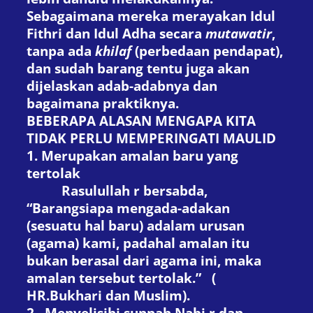
Sebagaimana mereka merayakan Idul
Fithri dan Idul Adha secara
mutawatir
,
tanpa ada
khilaf
(perbedaan pendapat),
dan sudah barang tentu juga akan
dijelaskan adab-adabnya dan
bagaimana prakt
i
knya.
BEBERAPA ALASAN MENGAPA KITA
TIDAK PERLU MEMPERINGATI MAULID
1. Merupakan amalan baru yang
tertolak
Rasulullah
r
bersabda,
“Barangsiapa mengada-adakan
(sesuatu hal baru) adalam urusan
(agama) kami, padahal amalan itu
bukan berasal dari agama ini, maka
amalan tersebut tertolak.” (
HR.Bukhari dan Muslim
).
2. Menyelisihi sunnah Nabi
r
dan