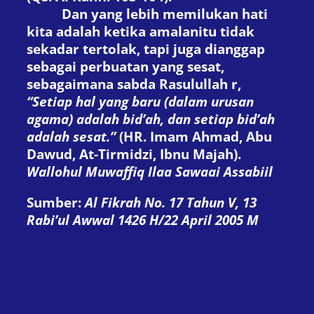
Dan yang lebih me
milu
kan
hati
kita
adalah ketika amalan
itu tidak
sekadar tertolak, tapi juga dianggap
sebagai perbuatan yang sesat,
sebagaimana sabda Rasulullah
r
,
“Setiap hal yang baru (dalam urusan
agama) adalah bid’ah, dan setiap bid’ah
adalah sesat.”
(
HR. Imam Ahmad, Abu
Dawud, At-Tirmidzi, Ibnu Majah
).
Wallohul Muwaffiq Ilaa Sawaai Assabiil
Sumber:
Al Fikrah No. 17 Tahun V, 13
Rabi’ul Awwal 1426 H/22 April 2005 M