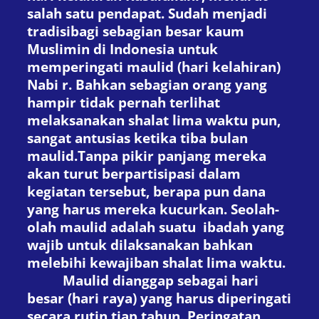
salah satu pendapat.
S
udah menjadi
tradisi
bagi sebagian besar kaum
Muslimin di Indonesia untuk
memperingati maulid (hari kelahiran)
Nabi
r
. Bahkan sebagian orang yang
hampir tidak pernah terlihat
melaksanakan shalat lima waktu pun,
sangat antusias
ketika tiba bulan
maulid.
T
anpa pikir panjang mereka
akan turut berpartisipasi dalam
kegiatan tersebut, berapa pun dana
yang harus mereka kucurkan. Seolah-
olah maulid adalah suatu ibadah yang
wajib untuk dilaksanakan bahkan
melebihi kewajiban shalat lima waktu.
Maulid dianggap sebagai hari
besar (hari raya) yang harus diperingati
secara rutin tiap tahun. Peringatan