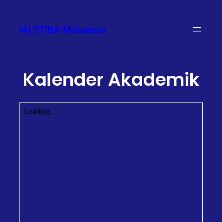
Lewati
ke
IAI STIBA Makassar
konten
Kalender Akademik