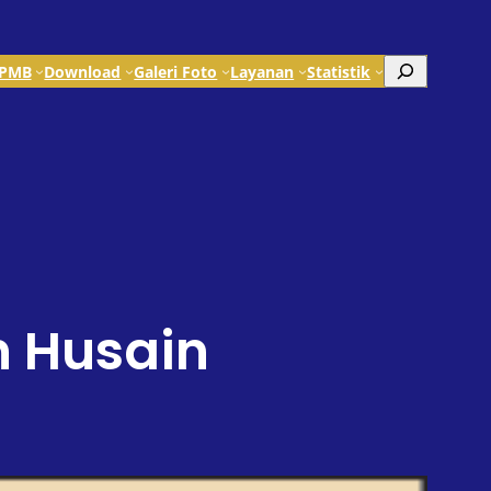
Search
PMB
Download
Galeri Foto
Layanan
Statistik
 Husain