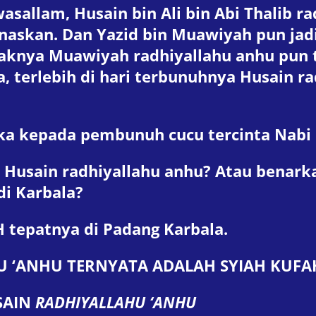
i wasallam, Husain bin Ali bin Abi Thalib
enaskan. Dan Yazid bin Muawiyah pun jad
paknya Muawiyah radhiyallahu anhu pun
 terlebih di hari terbunuhnya Husain r
ka kepada pembunuh cucu tercinta Nabi s
usain radhiyallahu anhu? Atau benark
di Karbala?
H tepatnya di Padang Karbala.
U ‘ANHU
TERNYATA ADALAH SYIAH KUFA
AIN
RADHIYALLAHU ‘ANHU