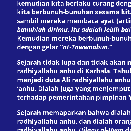
kemudian kita berlaku curang deng
kita berbunuh-bunuhan sesama kita
sambil mereka membaca ayat (arti
bunuhlah dirimu. Itu adalah lebih b
Kemudian mereka berbunuh-bunuhan
dengan gelar “
at-Ta
w
waabun
.”
Sejarah tidak lupa dan tidak akan
radhiyallahu anhu di Karbala. Tahuk
menjadi duta Ali radhiyallahu anhu
‘anhu. Dialah juga yang menjempu
terhadap pemerintahan pimpinan Ya
Sejarah memaparkan bahwa dialah 
radhiyallahu anhu, dan dialah ora
radhiyallahu anhu. (
Jilaau al-Uyun
d