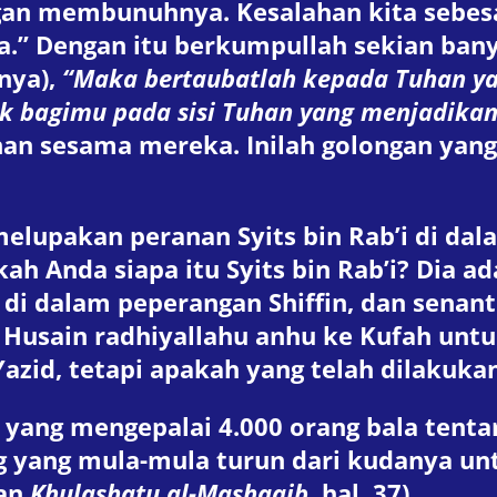
an membunuhnya. Kesalahan kita sebesar
.” Dengan itu berkumpullah sekian banya
nya),
“Maka bertaubatlah kepada Tuhan y
aik bagimu pada sisi Tuhan yang menjadika
 sesama mereka. Inilah golongan yang d
 melupakan peranan Syits bin Rab’i di d
ah Anda siapa itu Syits bin Rab’i? Dia a
 di dalam peperangan Shiffin, dan senan
t Husain radhiyallahu anhu ke Kufah u
zid, tetapi apakah yang telah dilakuka
yang mengepalai 4.000 orang bala tent
ng yang mula-mula turun dari kudanya u
an
Khulashatu al-Mashaaib
, hal. 37).