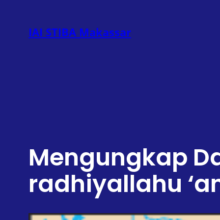
Lewati
ke
IAI STIBA Makassar
konten
Mengungkap Da
radhiyallahu ‘a