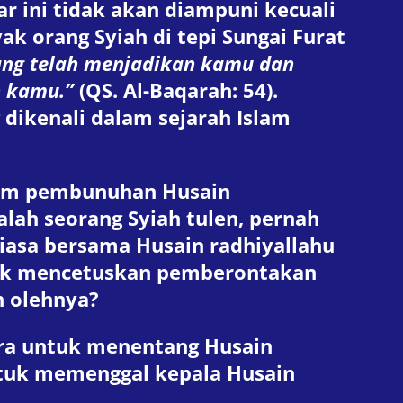
 ini tidak akan diampuni kecuali
k orang Syiah di tepi Sungai Furat
ang telah menjadikan kamu dan
n kamu.”
(QS. Al-Baqarah: 54).
ikenali dalam sejarah Islam
alam pembunuhan Husain
dalah seorang Syiah tulen, pernah
tiasa bersama Husain radhiyallahu
ntuk mencetuskan pemberontakan
n olehnya?
ara untuk menentang Husain
ntuk memenggal kepala Husain