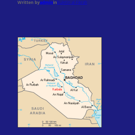
Written by
admin
in
Buletin al-Fikrah