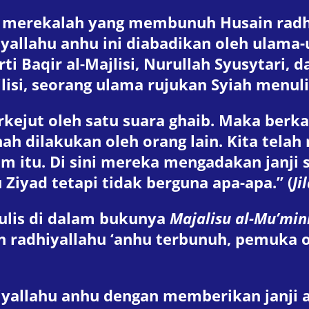
a merekalah yang membunuh Husain radh
llahu anhu ini diabadikan oleh ulama
 Baqir al-Majlisi, Nurullah Syusytari, d
lisi, seorang ulama rujukan Syiah menuli
kejut oleh satu suara ghaib. Maka berk
rnah dilakukan oleh orang lain. Kita te
m itu. Di sini mereka mengadakan janji 
iyad tetapi tidak berguna apa-apa.” (
Ji
ulis di dalam bukunya
Majalisu al-Mu’min
ain radhiyallahu ‘anhu terbunuh, pemuk
iyallahu anhu dengan memberikan janji a