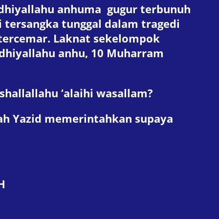
 radhiyallahu anhuma gugur terbunuh
i tersangka tunggal dalam tragedi
 tercemar. Laknat sekelompok
adhiyallahu anhu, 10 Muharram
hallallahu ‘alaihi wasallam?
ah Yazid memerintahkan supaya
H