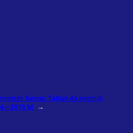
Semester Genap Tahun Akademik
14—2015 M
→