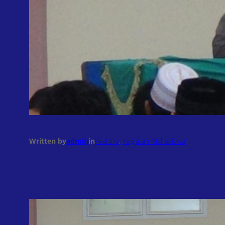
Written by
admin
in
Feature
, 
Kegiatan Mahasiswa