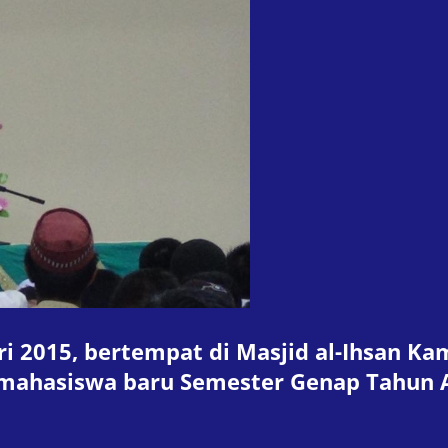
ari 2015, bertempat di Masjid al-Ihsan 
 mahasiswa baru Semester Genap Tahu