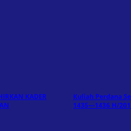
AHIRKAN KADER
Kuliah Perdana 
QAN
1435—1436 H/20