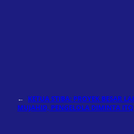
←
KETUA STIBA: PROYEK BESAR L
MUJAHID, PENGELOLA DIMINTA IT