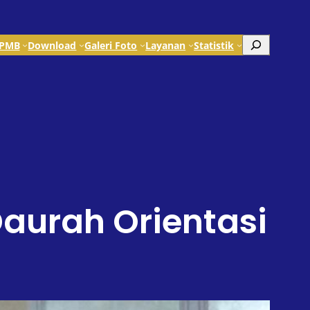
Search
PMB
Download
Galeri Foto
Layanan
Statistik
urah Orientasi