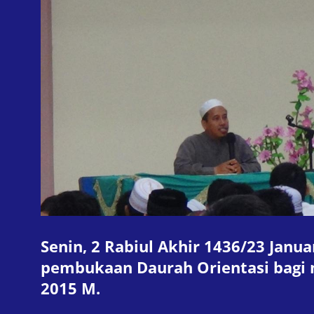
Senin, 2 Rabiul Akhir 1436/23 Janu
pembukaan Daurah Orientasi bagi
2015 M.