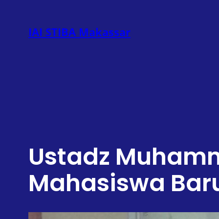
Lewati
ke
IAI STIBA Makassar
konten
Ustadz Muhamma
Mahasiswa Bar