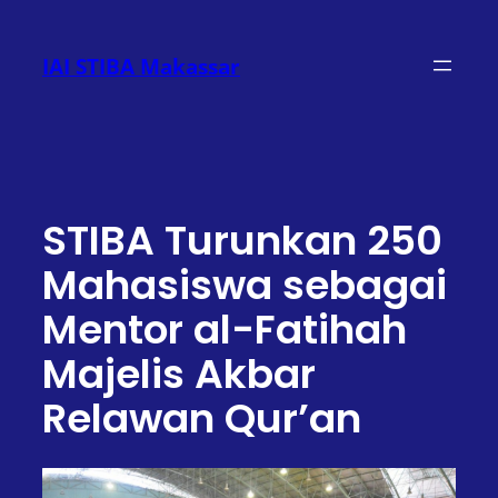
Lewati
ke
IAI STIBA Makassar
konten
STIBA Turunkan 250
Mahasiswa sebagai
Mentor al-Fatihah
Majelis Akbar
Relawan Qur’an