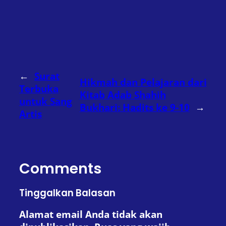
←
Surat
Hikmah dan Pelajaran dari
Terbuka
Kitab Adab Shahih
untuk Sang
Bukhari: Hadits ke 9-10
→
Artis
Comments
Tinggalkan Balasan
Alamat email Anda tidak akan