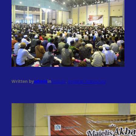
Written by
admin
in
Feature
, 
Kegiatan Mahasiswa