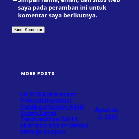
saya pada peramban ini untuk
komentar saya berikutnya.
MORE POSTS
IAI STIBA Makassar
Perkuat Reputasi
Publikasi Ilmiah: Miliki
Agustus
EnamJurnal
4, 2026
Terakreditasi SINTA,
Nukhbatul Ulum Melaju
Menuju Scopus