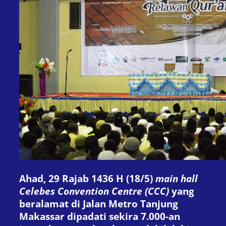
Ahad, 29 Rajab 1436 H (18/5)
main hall
Celebes Convention Centre (CCC)
yang
beralamat di Jalan Metro Tanjung
Makassar dipadati sekira 7.000-an