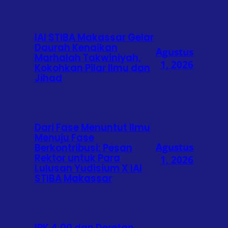
IAI STIBA Makassar Gelar
Daurah Kenaikan
Agustus
Marhalah Takwiniyah,
1, 2026
Kokohkan Pilar Ilmu dan
Jihad
Dari Fase Menuntut Ilmu
Menuju Fase
Agustus
Berkontribusi: Pesan
Rektor untuk Para
1, 2026
Lulusan Yudisium X IAI
STIBA Makassar
IPK 4,00 dan Deretan