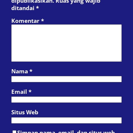
dipublikasikan.
Ruas yang wajib
ditandai
*
Komentar
*
Nama
*
Email
*
Situs Web
Simpan nama, email, dan situs web