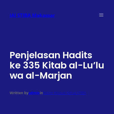
Lewati
ke
IAI STIBA Makassar
konten
Penjelasan Hadits
ke 335 Kitab al-Lu’lu
wa al-Marjan
Written by
admin
in
Kolom Khusus Ketua STIBA