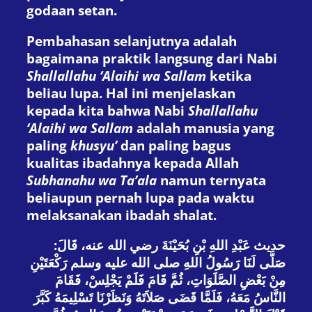
godaan setan.
Pembahasan selanjutnya adalah
bagaimana praktik langsung dari Nabi
Shallallahu ‘Alaihi wa Sallam
ketika
beliau lupa. Hal ini menjelaskan
kepada kita bahwa Nabi
Shallallahu
‘Alaihi wa Sallam
adalah manusia yang
paling
khusyu’
dan paling bagus
kualitas ibadahnya kepada Allah
Subhanahu wa Ta’ala
namun ternyata
beliaupun pernah lupa pada waktu
melaksanakan ibadah shalat.
حديث عَبْدِ اللهِ بْنِ بُحَيْنَةَ رضي الله عنه، قَالَ:
صَلَّى لَنَا رَسُولُ اللهِ صلى الله عليه وسلم رَكْعَتَيْنِ
مِنْ بَعْضِ الصَّلَوَاتِ، ثُمَّ قَامَ فَلَمْ يَجْلِسْ، فَقَامَ
النَّاسُ مَعَهُ، فَلَمَّا قَضَى صَلاَتَهُ وَنَظَرْنَا تَسْلِيمَهُ كَبَّرَ