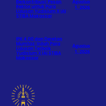
Agustus
Berkontribusi: Pesan
Rektor untuk Para
1, 2026
Lulusan Yudisium X IAI
STIBA Makassar
IPK 4,00 dan Deretan
Mumtaz: Inilah Para
Agustus
Lulusan Terbaik
1, 2026
Yudisium X IAI STIBA
Makassar