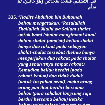
قَبْلَ التَّسْلِيمِ، فَسَجَدَ سَجْدَتَيْنِ وَهُوَ جَالِسٌ، ثُمَّ
سَلَّمَ
“Hadits Abdullah bin Buhainah
beliau mengatakan
, “Rasulullah
Shallallah ‘Alaihi wa Sallam shalat
untuk kami (shalat mengimami kami
dalam shalat jama’ah) beliau shalat
hanya dua rakaat pada sebagian
shalat-shalat tersebut (beliau hanya
mengerjakan dua rakaat pada shalat
yang seharusnya empat rakaat).
Kemudian beliau berdiri (pada
rakaat kedua) dan tidak duduk
(untuk tasyahud awal), maka orang-
orang pun ikut berdiri bersama
beliau (para sahabat langsung saja
berdiri bersama beliau) ketika
beliau telah selesai shalatnya dan