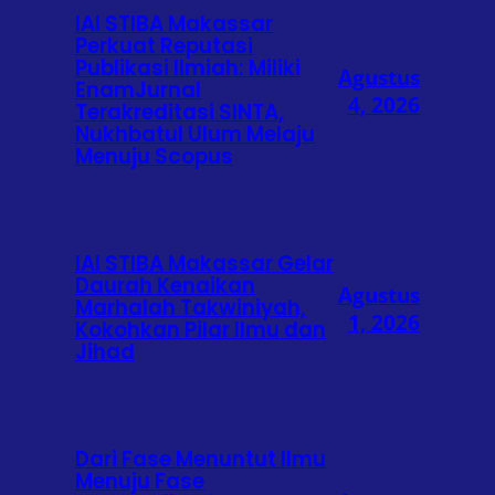
IAI STIBA Makassar
Perkuat Reputasi
Publikasi Ilmiah: Miliki
Agustus
EnamJurnal
4, 2026
Terakreditasi SINTA,
Nukhbatul Ulum Melaju
Menuju Scopus
IAI STIBA Makassar Gelar
Daurah Kenaikan
Agustus
Marhalah Takwiniyah,
1, 2026
Kokohkan Pilar Ilmu dan
Jihad
Dari Fase Menuntut Ilmu
Menuju Fase