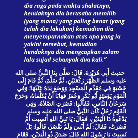
dia ragu pada waktu shalatnya,
hendaknya dia berusaha memilih
(yang mana) yang paling benar (yang
telah dia lakukan) kemudian dia
menyempurnakan atas apa yang ia
yakini tersebut, kemudian
hendaknya dia mengcapkan salam
lalu sujud sebanyak dua kali.”
حديث أَبِي هُرَيْرَةَ، قَالَ: صَلَّى بِنَا النَّبِيُّ صلى الله
عليه وسلم الظُّهْرَ رَكْعَتَيْنِ، ثُمَّ سَلَّمَ، ثُمَّ قَامَ إِلَى
خَشَبَةٍ فِي مُقَدِّمِ الْمَسْجِدِ وَوَضَعَ يَدَهُ عَلَيْهَا؛ وَفِي
الْقَوْمِ يَوْمَئِذٍ أَبُو بَكْرٍ وَعُمَرُ فهَابَا أَنْ يُكَلِّمَاهُ، وَخَرَجَ
سَرَعَانُ النَّاسِ، فَقَالُوا: قَصُرَتِ الصَّلاَةُ، وَفِي
الْقَوْمِ رَجُلٌ كَان النَّبِيُّ صلى الله عليه وسلم
يَدْعُوهُ ذَا الْيَدَيْنِ، فَقَالَ: يَا نَبِيَّ اللهِ أَنَسِيت أَمْ
قَصُرَتْ، فَقَالَ: لَمْ أَنْسَ وَلَمْ تَقْصُرْ، قَالُوا: بَلْ
نَسِيتَ يَا رَسُولَ اللهِ قَالَ: صَدَقَ ذُو الْيَدَيْنِ، فَقَامَ