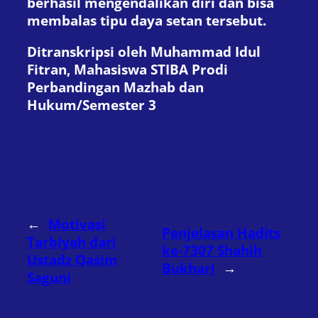
berhasil mengendalikan diri dan bisa
membalas tipu daya setan tersebut.
Ditranskripsi oleh Muhammad Idul
Fitran, Mahasiswa STIBA Prodi
Perbandingan Mazhab dan
Hukum/Semester 3
←
Motivasi
Penjelasan Hadits
Tarbiyah dari
ke-7307 Shahih
Ustadz Qasim
Bukhari
→
Saguni