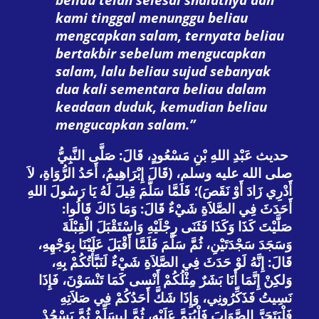
kami tinggal menunggu beliau
mengcapkan salam, ternyata beliau
bertakbir sebelum mengucapkan
salam, lalu beliau sujud sebanyak
dua kali sementara beliau dalam
keadaan duduk, kemudian beliau
mengucapkan salam.”
حديث عَبْدِ اللهِ بْنِ مَسْعُودٍ، قَالَ: صَلَّى النَّبِيُّ
صلى الله عليه وسلم، (قَالَ إِبْرَاهِيمُ، أَحَدُ الرُّوَاةِ، لاَ
أَدْرِي زَادَ أَوْ نَقَصَ)؛ فَلَمَّا سَلَّمَ قِيلَ لَهُ يَا رَسُولَ اللهِ
أَحَدَثَ فِي الصَّلاَةِ شَيْءٌ قَالَ: وَمَا ذَاكَ قَالُوا:
صَلَّيْتَ كَذَا وَكَذَا فَثَنَى رِجْلَيْهِ وَاسْتَقْبَلَ الْقِبْلَةَ
وَسَجَدَ سَجْدَتَيْنِ، ثُمَّ سَلَّمَ فَلَمَّا أَقْبَلَ عَلَيْنَا بِوَجْهِهِ،
قَالَ: إِنَّهُ لَوْ حَدَثَ فِي الصَّلاَةِ شَيْءٌ لَنَبَّأْتُكُمْ بِهِ،
وَلكِنْ إِنَّمَا أَنَا بَشَرٌ مِثْلُكُمْ أَنْسى كَمَا تَنْسَوْنَ، فَإِذَا
نَسِيتُ فَذَكِّرُونِي، وَإِذَا شَكَّ أَحَدُكُمْ فِي صَلاَتِهِ
فَلْيَتَحَرَّ الصَّوَابَ فَلْيُتِمَّ عَلَيْهِ، ثُمَّ لِيسَلِّمْ ثُمَّ يَسْجُدْ