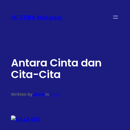
Lewati
ke
IAI STIBA Makassar
konten
Antara Cinta dan
Cita-Cita
Written by
admin
in
Artikel