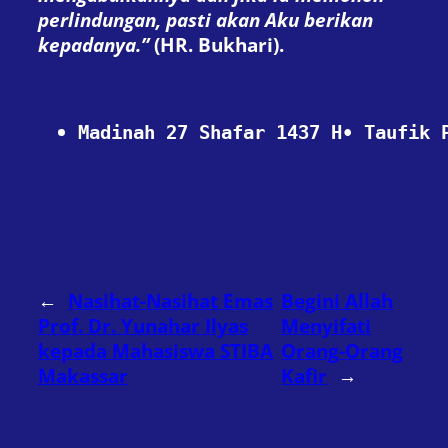
perlindungan, pasti akan Aku berikan
kepadanya.”
(HR. Bukhari).
Madinah 27 Shafar 1437 H• Taufik 
←
Nasihat-Nasihat Emas
Begini Allah
Prof. Dr. Yunahar Ilyas
Menyifati
kepada Mahasiswa STIBA
Orang-Orang
Makassar
Kafir
→