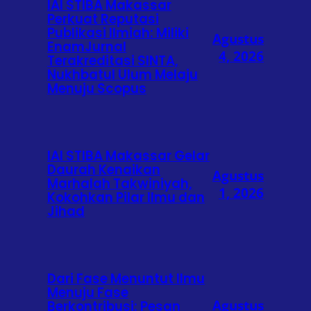
IAI STIBA Makassar
Perkuat Reputasi
Publikasi Ilmiah: Miliki
Agustus
EnamJurnal
4, 2026
Terakreditasi SINTA,
Nukhbatul Ulum Melaju
Menuju Scopus
IAI STIBA Makassar Gelar
Daurah Kenaikan
Agustus
Marhalah Takwiniyah,
1, 2026
Kokohkan Pilar Ilmu dan
Jihad
Dari Fase Menuntut Ilmu
Menuju Fase
Agustus
Berkontribusi: Pesan