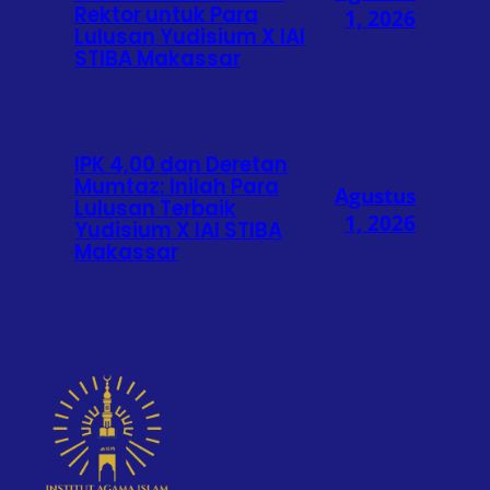
Rektor untuk Para
1, 2026
Lulusan Yudisium X IAI
STIBA Makassar
IPK 4,00 dan Deretan
Mumtaz: Inilah Para
Agustus
Lulusan Terbaik
1, 2026
Yudisium X IAI STIBA
Makassar