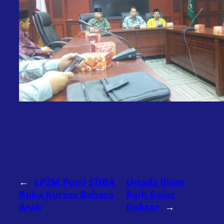
←
LP2M Putri STIBA
Ustadz Ihsan
Buka Kursus Bahasa
Raih Gelar
Arab
Doktor
→