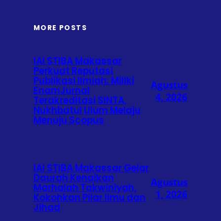
MORE POSTS
IAI STIBA Makassar
Perkuat Reputasi
Publikasi Ilmiah: Miliki
Agustus
EnamJurnal
4, 2026
Terakreditasi SINTA,
Nukhbatul Ulum Melaju
Menuju Scopus
IAI STIBA Makassar Gelar
Daurah Kenaikan
Agustus
Marhalah Takwiniyah,
1, 2026
Kokohkan Pilar Ilmu dan
Jihad