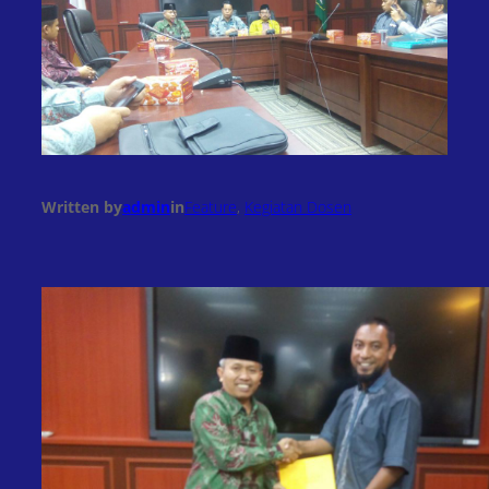
Written by
admin
in
Feature
, 
Kegiatan Dosen