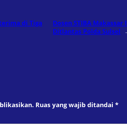
erima di Tiga
Dosen STIBA Makassar I
Ditlantas Polda Sulsel
blikasikan.
Ruas yang wajib ditandai
*