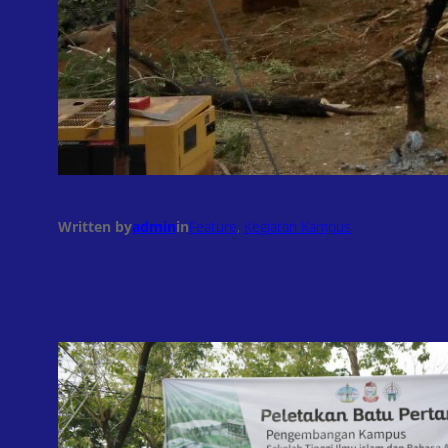
Written by
admin
in
Feature
, 
Kegiatan Kampus