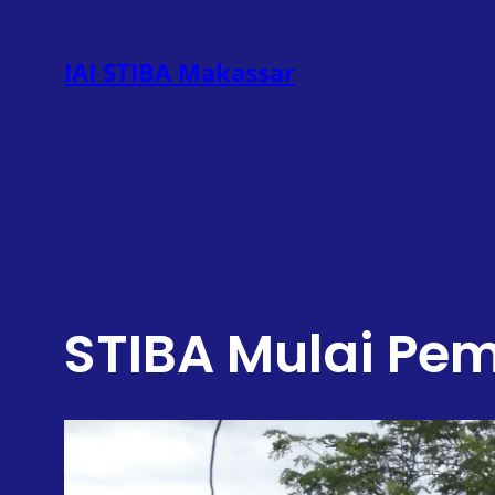
Lewati
ke
IAI STIBA Makassar
konten
STIBA Mulai P