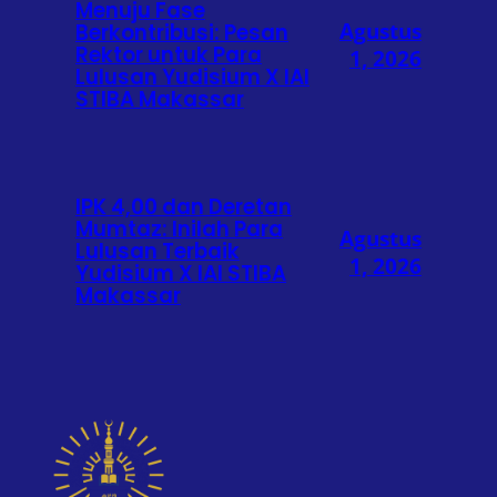
Menuju Fase
Agustus
Berkontribusi: Pesan
Rektor untuk Para
1, 2026
Lulusan Yudisium X IAI
STIBA Makassar
IPK 4,00 dan Deretan
Mumtaz: Inilah Para
Agustus
Lulusan Terbaik
1, 2026
Yudisium X IAI STIBA
Makassar