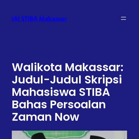
Lewati
ke
IAI STIBA Makassar
konten
Walikota Makassar:
Judul-Judul Skripsi
Mahasiswa STIBA
Bahas Persoalan
Zaman Now