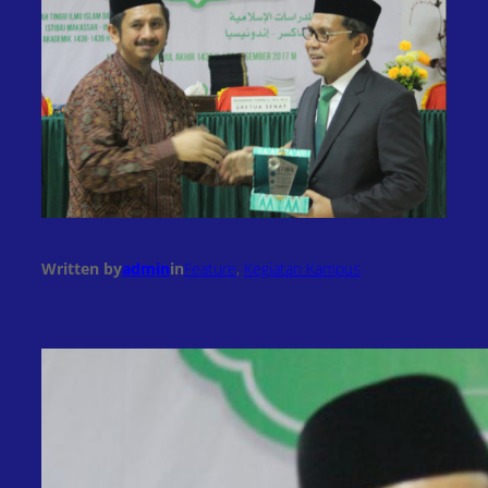
Written by
admin
in
Feature
, 
Kegiatan Kampus