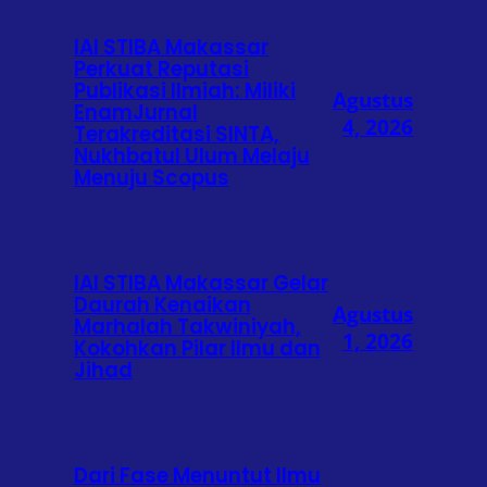
IAI STIBA Makassar
Perkuat Reputasi
Publikasi Ilmiah: Miliki
Agustus
EnamJurnal
4, 2026
Terakreditasi SINTA,
Nukhbatul Ulum Melaju
Menuju Scopus
IAI STIBA Makassar Gelar
Daurah Kenaikan
Agustus
Marhalah Takwiniyah,
1, 2026
Kokohkan Pilar Ilmu dan
Jihad
Dari Fase Menuntut Ilmu