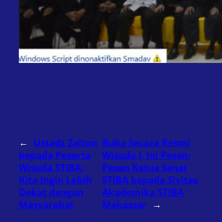
←
Ustadz Zaitun
Buka Secara Resmi
kepada Peserta
Wisuda I, Ini Pesan-
Wisuda STIBA:
Pesan Ketua Senat
Kita Ingin Lebih
STIBA kepada Sivitas
Dekat dengan
Akademika STIBA
Masyarakat
Makassar
→