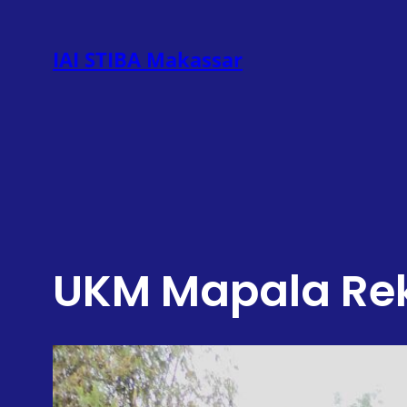
Lewati
ke
IAI STIBA Makassar
konten
UKM Mapala Rek