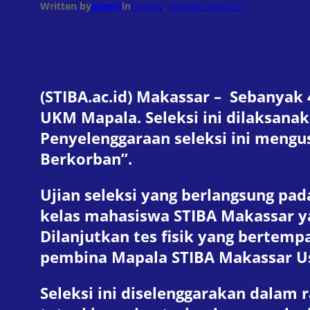
Written by
admin
in
Feature
, 
Kegiatan Kampus
(STIBA.ac.id) Makassar – Sebanya
UKM Mapala. Seleksi ini dilaksana
Penyelenggaraan seleksi ini mengu
Berkorban”.
Ujian seleksi yang berlangsung pad
kelas mahasiswa STIBA Makassar ya
Dilanjutkan tes fisik yang bertemp
pembina Mapala STIBA Makassar Ust
Seleksi ini diselenggarakan dalam