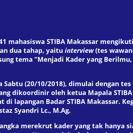
k 41 mahasiswa STIBA Makassar mengikut
kan dua tahap, yaitu
interview
(tes wawanc
sung tema “Menjadi Kader yang Berilmu, 
a Sabtu (20/10/2018), dimulai dengan te
ng dikoordinir oleh ketua Mapala STIBA
at di lapangan Badar STIBA Makassar. Ke
az Syandri Lc., M.Ag.
 rangka merekrut kader yang tak hanya 