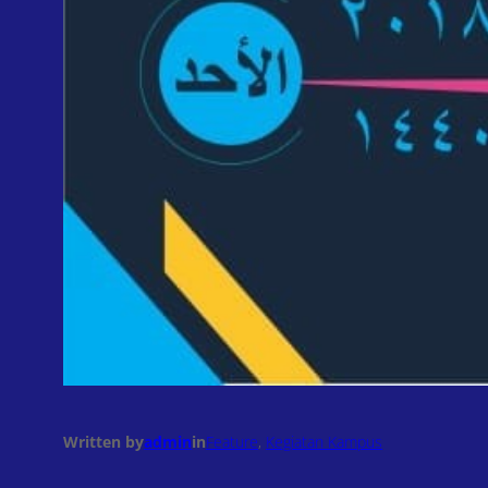
Written by
admin
in
Feature
, 
Kegiatan Kampus