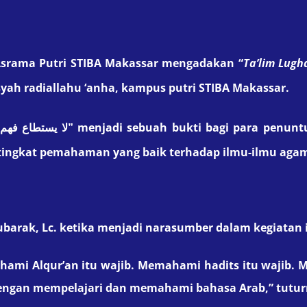
srama Putri STIBA Makassar mengadakan “
Ta’lim Lugh
yah radiallahu ‘anha, kampus putri STIBA Makassar.
menjadi sebuah bukti bagi para penun
لا يستطاع فهم الدين إلا بلسان عربي مبين”
i tingkat pemahaman yang baik terhadap ilmu-ilmu ag
ubarak, Lc. ketika menjadi narasumber dalam kegiatan i
i Alqur’an itu wajib. Memahami hadits itu wajib. Mem
engan mempelajari dan memahami bahasa Arab,” tutur