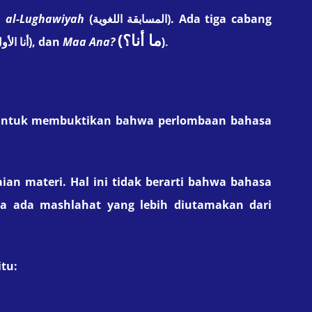
 al-Lughawiyah
)
. Ada tiga cabang
المسابقة اللغوية)
(
ما أنا؟
)
, dan
Maa Ana?
أنا الأ)
).
untuk
membuktikan
bahwa
perlombaan bahasa
an materi. Hal ini tidak berarti bahwa bahasa
na ada mashlahat yang lebih diutamakan dari
tu: