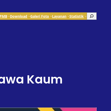
Search
PMB
Download
Galeri Foto
Layanan
Statistik
Nyawa Kaum