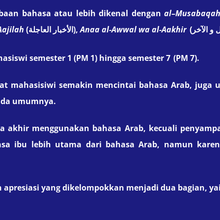
mbaan bahasa atau lebih dikenal dengan
al
–
Musabaqah
Aajilah
(
),
A
naa al-Awwal wa al-Aakhir
ول و الآخر
الأخبار العاجلة
asiswi
semester 1
(PM 1)
hingga semester 7
(PM 7)
.
at mahasisiwi semakin mencintai bahasa Arab
,
juga 
pada umumnya.
gga akhir menggunakan bahasa Arab, kecuali penyampai
asa ibu lebih utama dari bahasa Arab, namun kare
 apresiasi yang dikelompokkan menjadi dua bagian, yai