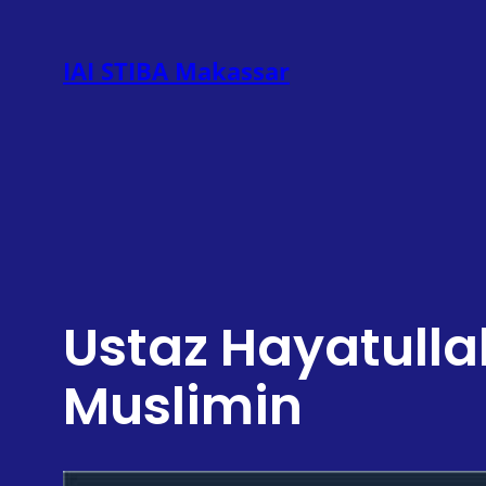
Lewati
ke
IAI STIBA Makassar
konten
Ustaz Hayatull
Muslimin