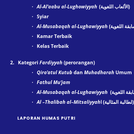
Al-Al’aabu al-Lughowiyyah
(
)
·
الألعاب اللغوية
Syiar
·
Al
-Musabaqah a
l
-Lughawiy
y
ah
·
سابقة اللغوية
Kamar Te
rbaik
·
Kelas Te
rbaik
·
2.
Kategori
Fardiy
y
ah
(perorangan)
Qiro’atul Kutub
dan
Muhadharah
Umum
·
Fathul Mu’jam
·
Al
-Musabaqah a
l
-Lughawi
y
yah
·
ابقة اللغوية
A
l –
Thalibah
a
l
–
Mitsaliyyah
)
·
ا
لطالبة المثالية)
LAPORAN HUMAS PUTRI