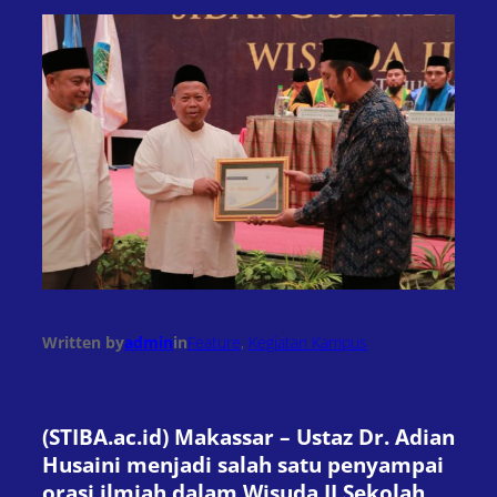
Written by
admin
in
Feature
, 
Kegiatan Kampus
(STIBA.ac.id) Makassar – Ustaz Dr. Adian
Husaini menjadi salah satu penyampai
orasi ilmiah dalam Wisuda II Sekolah