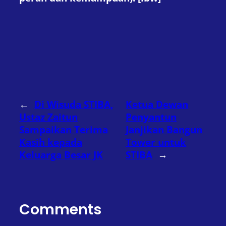
←
Di Wisuda STIBA,
Ketua Dewan
Ustaz Zaitun
Penyantun
Sampaikan Terima
Janjikan Bangun
Kasih kepada
Tower untuk
Keluarga Besar JK
STIBA
→
Comments