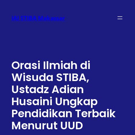
Lewati
ke
IAI STIBA Makassar
konten
Orasi Ilmiah di
Wisuda STIBA,
Ustadz Adian
Husaini Ungkap
Pendidikan Terbaik
Menurut UUD