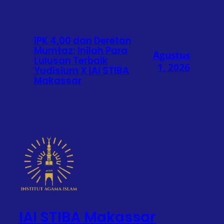
IPK 4,00 dan Deretan
Mumtaz: Inilah Para
Agustus
Lulusan Terbaik
1, 2026
Yudisium X IAI STIBA
Makassar
IAI STIBA Makassar