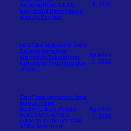
4, 2026
Terakreditasi SINTA,
Nukhbatul Ulum Melaju
Menuju Scopus
IAI STIBA Makassar Gelar
Daurah Kenaikan
Agustus
Marhalah Takwiniyah,
1, 2026
Kokohkan Pilar Ilmu dan
Jihad
Dari Fase Menuntut Ilmu
Menuju Fase
Agustus
Berkontribusi: Pesan
Rektor untuk Para
1, 2026
Lulusan Yudisium X IAI
STIBA Makassar