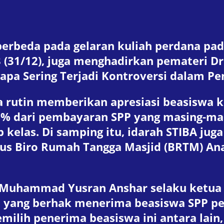
berbeda pada gelaran kuliah perdana pad
 (31/12), juga menghadirkan pemateri Dr
a Sering Terjadi Kontroversi dalam Pen
a rutin memberikan apresiasi beasiswa 
% dari pembayaran SPP yang masing-mas
p kelas. Di samping itu, idarah STIBA j
s Biro Rumah Tangga Masjid (BRTM) Anas
az Muhammad Yusran Anshar selaku ketua
ang berhak menerima beasiswa SPP penu
milih penerima beasiswa ini antara lain