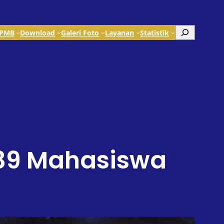
Search
PMB
Download
Galeri Foto
Layanan
Statistik
 139 Mahasiswa