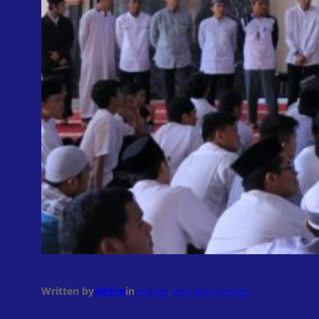
Written by
admin
in
Feature
, 
Kegiatan Kampus