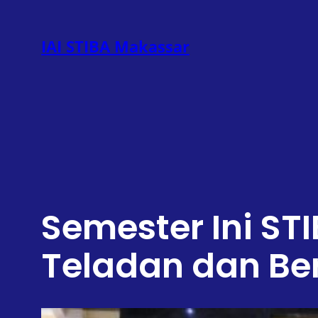
Lewati
ke
IAI STIBA Makassar
konten
Semester Ini ST
Teladan dan Ber