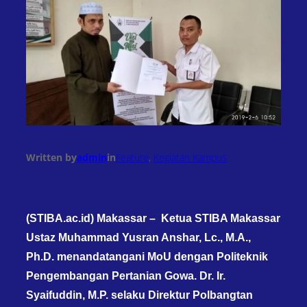
Written by
admin
in
Feature
, 
Kegiatan Kampus
(STIBA.ac.id) Makassar – Ketua STIBA Makassar
Ustaz Muhammad Yusran Anshar, Lc., M.A.,
Ph.D. menandatangani MoU dengan Politeknik
Pengembangan Pertanian Gowa. Dr. Ir.
Syaifuddin, M.P. selaku Direktur Polbangtan