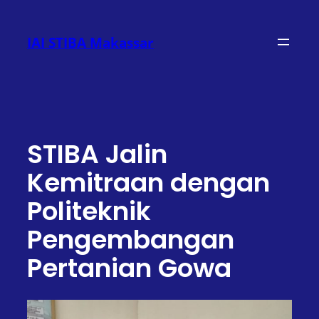
Lewati
ke
IAI STIBA Makassar
konten
STIBA Jalin
Kemitraan dengan
Politeknik
Pengembangan
Pertanian Gowa