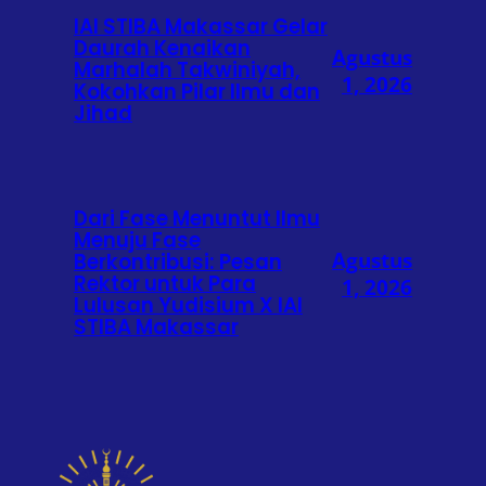
IAI STIBA Makassar Gelar
Daurah Kenaikan
Agustus
Marhalah Takwiniyah,
1, 2026
Kokohkan Pilar Ilmu dan
Jihad
Dari Fase Menuntut Ilmu
Menuju Fase
Agustus
Berkontribusi: Pesan
Rektor untuk Para
1, 2026
Lulusan Yudisium X IAI
STIBA Makassar