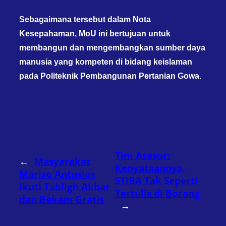
Sebagaimana tersebut dalam Nota
Kesepahaman, MoU ini bertujuan untuk
membangun dan mengembangkan sumber daya
manusia yang kompeten di bidang keislaman
pada Politeknik Pembangunan Pertanian Gowa.
Tim Asesor:
←
Masyarakat
Kenyataannya,
Mariso Antusias
STIBA Tak Seperti
Ikuti Tabligh Akbar
Tertulis di Borang
dan Bekam Gratis
→