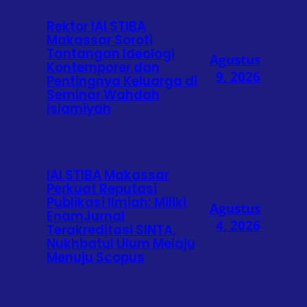
Rektor IAI STIBA
Makassar Soroti
Tantangan Ideologi
Agustus
Kontemporer dan
9, 2026
Pentingnya Keluarga di
Seminar Wahdah
Islamiyah
IAI STIBA Makassar
Perkuat Reputasi
Publikasi Ilmiah: Miliki
Agustus
EnamJurnal
4, 2026
Terakreditasi SINTA,
Nukhbatul Ulum Melaju
Menuju Scopus