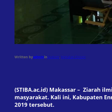
Written by
admin
in
Feature
, 
Kegiatan Dosen
(STIBA.ac.id) Makassar – Ziarah i
masyarakat. Kali ini, Kabupaten E
2019 tersebut.