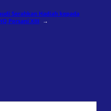
audi Serahkan Hadiah kepada
 Porsani XIII
→