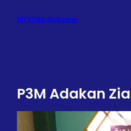
Lewati
ke
IAI STIBA Makassar
konten
P3M Adakan Zia