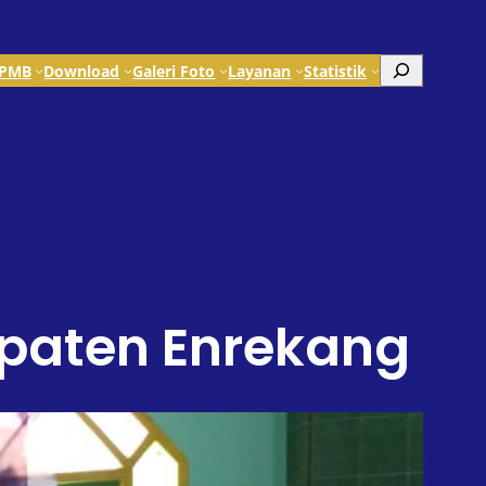
Search
PMB
Download
Galeri Foto
Layanan
Statistik
upaten Enrekang