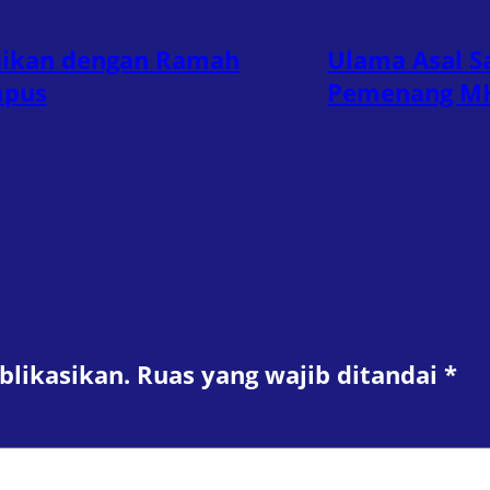
kaikan dengan Ramah
Ulama Asal S
mpus
Pemenang MHQ
blikasikan.
Ruas yang wajib ditandai
*