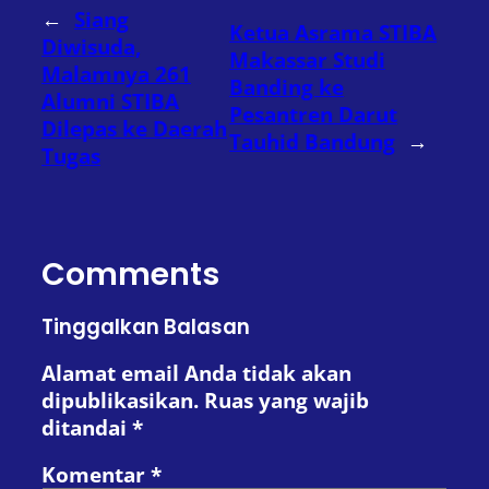
←
Siang
Ketua Asrama STIBA
Diwisuda,
Makassar Studi
Malamnya 261
Banding ke
Alumni STIBA
Pesantren Darut
Dilepas ke Daerah
Tauhid Bandung
→
Tugas
Comments
Tinggalkan Balasan
Alamat email Anda tidak akan
dipublikasikan.
Ruas yang wajib
ditandai
*
Komentar
*