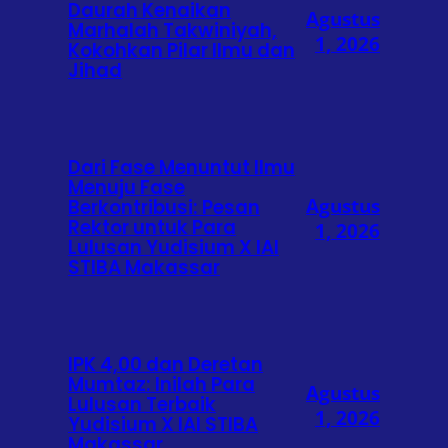
Daurah Kenaikan
Agustus
Marhalah Takwiniyah,
1, 2026
Kokohkan Pilar Ilmu dan
Jihad
Dari Fase Menuntut Ilmu
Menuju Fase
Agustus
Berkontribusi: Pesan
Rektor untuk Para
1, 2026
Lulusan Yudisium X IAI
STIBA Makassar
IPK 4,00 dan Deretan
Mumtaz: Inilah Para
Agustus
Lulusan Terbaik
1, 2026
Yudisium X IAI STIBA
Makassar