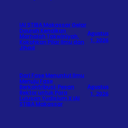
IAI STIBA Makassar Gelar
Daurah Kenaikan
Agustus
Marhalah Takwiniyah,
1, 2026
Kokohkan Pilar Ilmu dan
Jihad
Dari Fase Menuntut Ilmu
Menuju Fase
Agustus
Berkontribusi: Pesan
Rektor untuk Para
1, 2026
Lulusan Yudisium X IAI
STIBA Makassar