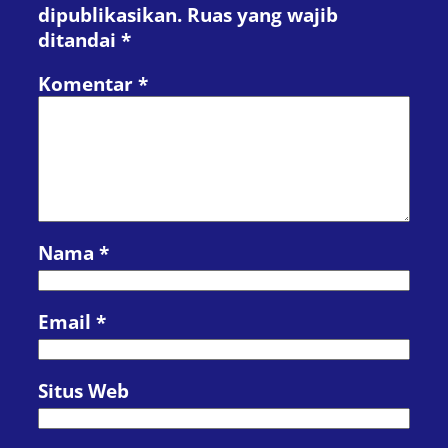
dipublikasikan.
Ruas yang wajib
ditandai
*
Komentar
*
Nama
*
Email
*
Situs Web