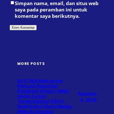
Simpan nama, email, dan situs web
saya pada peramban ini untuk
komentar saya berikutnya.
MORE POSTS
IAI STIBA Makassar
Perkuat Reputasi
Publikasi Ilmiah: Miliki
Agustus
EnamJurnal
4, 2026
Terakreditasi SINTA,
Nukhbatul Ulum Melaju
Menuju Scopus