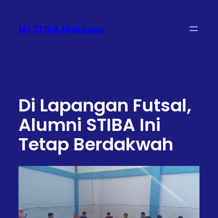
Lewati
ke
IAI STIBA Makassar
konten
Di Lapangan Futsal,
Alumni STIBA Ini
Tetap Berdakwah