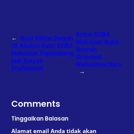
Ketua STIBA
←
Ikuti Diklat Daiyah,
Makassar Buka
78 Alumni Putri STIBA
Daurah
Makassar Digembleng
Orientasi
Jadi Daiyah
Mahasiswa Baru
Profesional
→
Comments
Tinggalkan Balasan
Alamat email Anda tidak akan