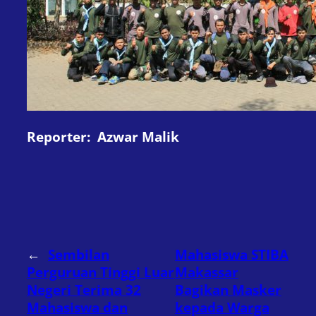
Reporter:
Azwar Malik
←
Sembilan
Mahasiswa STIBA
Perguruan Tinggi Luar
Makassar
Negeri Terima 32
Bagikan Masker
Mahasiswa dan
kepada Warga