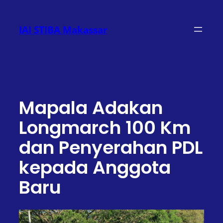
Lewati
ke
IAI STIBA Makassar
konten
Mapala Adakan
Longmarch 100 Km
dan Penyerahan PDL
kepada Anggota
Baru