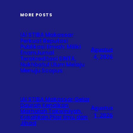
MORE POSTS
IAI STIBA Makassar
Perkuat Reputasi
Publikasi Ilmiah: Miliki
Agustus
EnamJurnal
4, 2026
Terakreditasi SINTA,
Nukhbatul Ulum Melaju
Menuju Scopus
IAI STIBA Makassar Gelar
Daurah Kenaikan
Agustus
Marhalah Takwiniyah,
1, 2026
Kokohkan Pilar Ilmu dan
Jihad