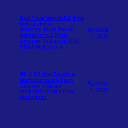
Dari Fase Menuntut Ilmu
Menuju Fase
Agustus
Berkontribusi: Pesan
Rektor untuk Para
1, 2026
Lulusan Yudisium X IAI
STIBA Makassar
IPK 4,00 dan Deretan
Mumtaz: Inilah Para
Agustus
Lulusan Terbaik
1, 2026
Yudisium X IAI STIBA
Makassar