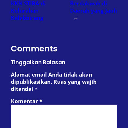
KKN STIBA di
Berdakwah di
Kelurahan
Daerah yang Jauh
Kalabbirang
→
Comments
Tinggalkan Balasan
Alamat email Anda tidak akan
dipublikasikan.
Ruas yang wajib
ditandai
*
Komentar
*