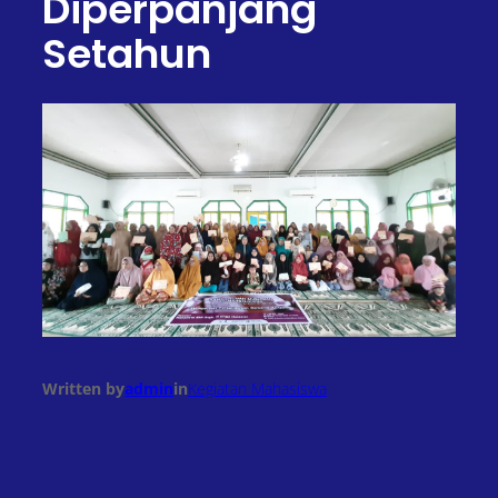
Diperpanjang
Setahun
Written by
admin
in
Kegiatan Mahasiswa