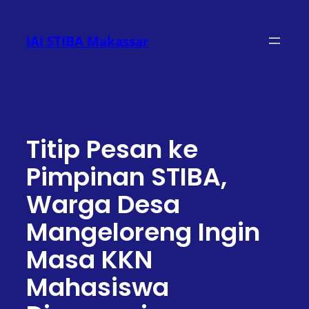
Lewati
ke
IAI STIBA Makassar
konten
Titip Pesan ke
Pimpinan STIBA,
Warga Desa
Mangeloreng Ingin
Masa KKN
Mahasiswa