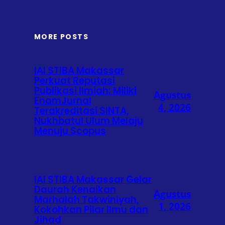
MORE POSTS
IAI STIBA Makassar
Perkuat Reputasi
Publikasi Ilmiah: Miliki
Agustus
EnamJurnal
4, 2026
Terakreditasi SINTA,
Nukhbatul Ulum Melaju
Menuju Scopus
IAI STIBA Makassar Gelar
Daurah Kenaikan
Agustus
Marhalah Takwiniyah,
1, 2026
Kokohkan Pilar Ilmu dan
Jihad