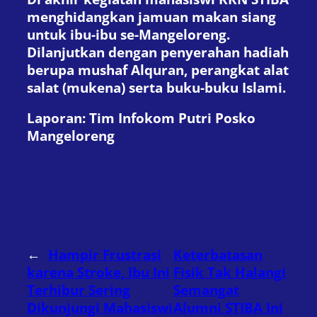
menghidangkan jamuan makan siang
untuk ibu-ibu se-Mangeloreng.
Dilanjutkan dengan penyerahan hadiah
berupa mushaf Alquran, perangkat alat
salat (mukena) serta buku-buku Islami.
Laporan: Tim Infokom Putri Posko
Mangeloreng
←
Hampir Frustrasi
Keterbatasan
karena Stroke, Ibu Ini
Fisik Tak Halangi
Terhibur Sering
Semangat
Dikunjungi Mahasiswi
Alumni STIBA Ini