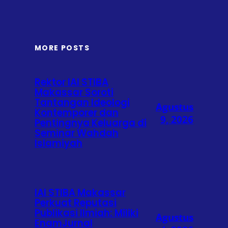
MORE POSTS
Rektor IAI STIBA
Makassar Soroti
Tantangan Ideologi
Agustus
Kontemporer dan
9, 2026
Pentingnya Keluarga di
Seminar Wahdah
Islamiyah
IAI STIBA Makassar
Perkuat Reputasi
Publikasi Ilmiah: Miliki
Agustus
EnamJurnal