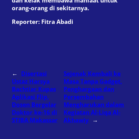
dan kelak membawa manfaat untuk
orang-orang di sekitarnya.
Reporter: Fitra Abadi
←
Disertasi
Sejenak Kembali ke
Ustaz Harsya
Masa Tanpa Gadget,
Bachtiar Kupas
Penghargaan dan
Aplikasi Flip,
Persembahan
Dosen Bergelar
Mengharukan dalam
Doktor ke-16 di
Kegiatan Al-Liqa Al-
STIBA Makassar
Akhawiy
→