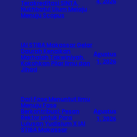
4, 2026
Terakreditasi SINTA,
Nukhbatul Ulum Melaju
Menuju Scopus
IAI STIBA Makassar Gelar
Daurah Kenaikan
Agustus
Marhalah Takwiniyah,
1, 2026
Kokohkan Pilar Ilmu dan
Jihad
Dari Fase Menuntut Ilmu
Menuju Fase
Agustus
Berkontribusi: Pesan
Rektor untuk Para
1, 2026
Lulusan Yudisium X IAI
STIBA Makassar