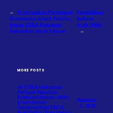
←
Prioritaskan Partisipasi
Pendidikan
Mahasiswa dalam Pemilu,
Bahasa
Ketua STIBA Makassar
Arab (PBA)
Keluarkan Surat Edaran
→
MORE POSTS
IAI STIBA Makassar
Perkuat Reputasi
Publikasi Ilmiah: Miliki
Agustus
EnamJurnal
4, 2026
Terakreditasi SINTA,
Nukhbatul Ulum Melaju