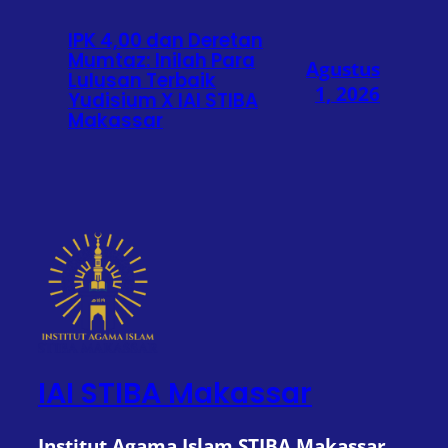
IPK 4,00 dan Deretan
Mumtaz: Inilah Para
Agustus
Lulusan Terbaik
1, 2026
Yudisium X IAI STIBA
Makassar
IAI STIBA Makassar
Institut Agama Islam STIBA Makassar