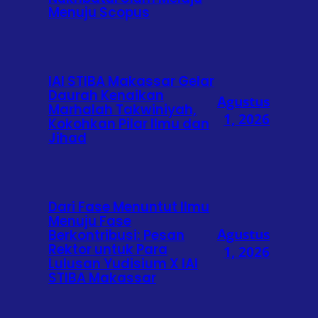
Menuju Scopus
IAI STIBA Makassar Gelar
Daurah Kenaikan
Agustus
Marhalah Takwiniyah,
1, 2026
Kokohkan Pilar Ilmu dan
Jihad
Dari Fase Menuntut Ilmu
Menuju Fase
Agustus
Berkontribusi: Pesan
Rektor untuk Para
1, 2026
Lulusan Yudisium X IAI
STIBA Makassar