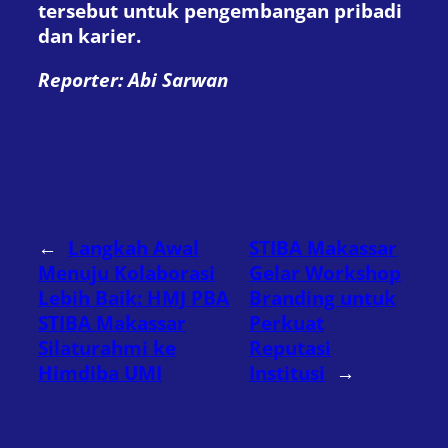
tersebut untuk pengembangan pribadi
dan karier.
Reporter: Abi Sarwan
←
Langkah Awal
STIBA Makassar
Menuju Kolaborasi
Gelar Workshop
Lebih Baik: HMJ PBA
Branding untuk
STIBA Makassar
Perkuat
Silaturahmi ke
Reputasi
Himdiba UMI
Institusi
→