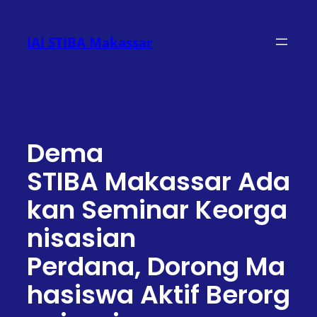
Lewati
ke
IAI STIBA Makassar
konten
Dema
STIBA Makassar Ada
kan Seminar Keorga
nisasian
Perdana, Dorong Ma
hasiswa Aktif Berorg