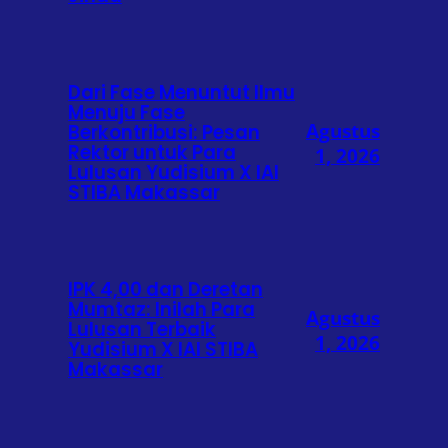
Dari Fase Menuntut Ilmu
Menuju Fase
Agustus
Berkontribusi: Pesan
Rektor untuk Para
1, 2026
Lulusan Yudisium X IAI
STIBA Makassar
IPK 4,00 dan Deretan
Mumtaz: Inilah Para
Agustus
Lulusan Terbaik
1, 2026
Yudisium X IAI STIBA
Makassar