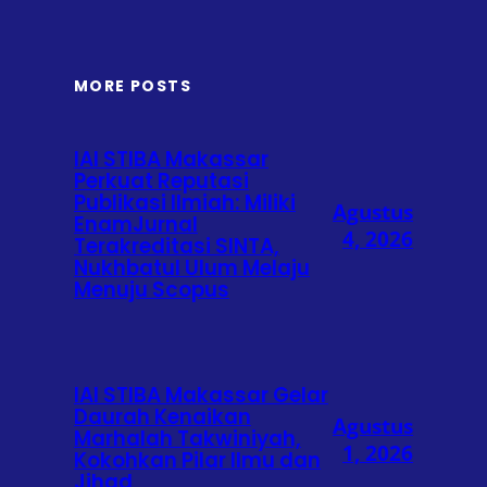
MORE POSTS
IAI STIBA Makassar
Perkuat Reputasi
Publikasi Ilmiah: Miliki
Agustus
EnamJurnal
4, 2026
Terakreditasi SINTA,
Nukhbatul Ulum Melaju
Menuju Scopus
IAI STIBA Makassar Gelar
Daurah Kenaikan
Agustus
Marhalah Takwiniyah,
1, 2026
Kokohkan Pilar Ilmu dan
Jihad