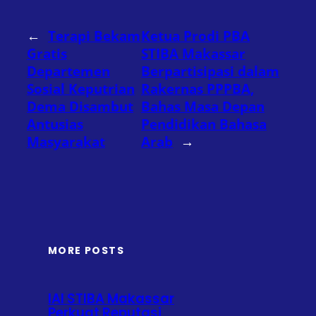
←
Terapi Bekam
Ketua Prodi PBA
Gratis
STIBA Makassar
Departemen
Berpartisipasi dalam
Sosial Keputrian
Rakernas PPPBA,
Dema Disambut
Bahas Masa Depan
Antusias
Pendidikan Bahasa
Masyarakat
Arab
→
MORE POSTS
IAI STIBA Makassar
Perkuat Reputasi