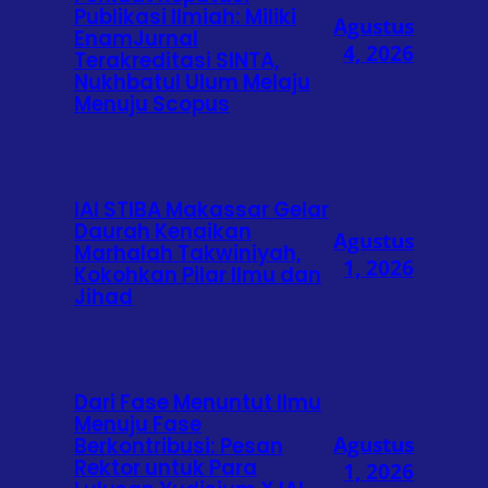
Publikasi Ilmiah: Miliki
Agustus
EnamJurnal
4, 2026
Terakreditasi SINTA,
Nukhbatul Ulum Melaju
Menuju Scopus
IAI STIBA Makassar Gelar
Daurah Kenaikan
Agustus
Marhalah Takwiniyah,
1, 2026
Kokohkan Pilar Ilmu dan
Jihad
Dari Fase Menuntut Ilmu
Menuju Fase
Agustus
Berkontribusi: Pesan
Rektor untuk Para
1, 2026