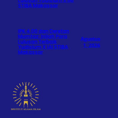
Lulusan Yudisium X IAI
STIBA Makassar
IPK 4,00 dan Deretan
Mumtaz: Inilah Para
Agustus
Lulusan Terbaik
1, 2026
Yudisium X IAI STIBA
Makassar