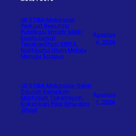
IAI STIBA Makassar
Perkuat Reputasi
Publikasi Ilmiah: Miliki
Agustus
EnamJurnal
4, 2026
Terakreditasi SINTA,
Nukhbatul Ulum Melaju
Menuju Scopus
IAI STIBA Makassar Gelar
Daurah Kenaikan
Agustus
Marhalah Takwiniyah,
1, 2026
Kokohkan Pilar Ilmu dan
Jihad