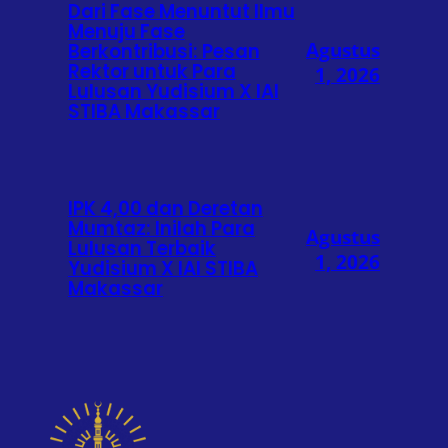
Dari Fase Menuntut Ilmu
Menuju Fase
Agustus
Berkontribusi: Pesan
Rektor untuk Para
1, 2026
Lulusan Yudisium X IAI
STIBA Makassar
IPK 4,00 dan Deretan
Mumtaz: Inilah Para
Agustus
Lulusan Terbaik
1, 2026
Yudisium X IAI STIBA
Makassar