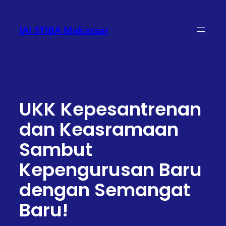
Lewati
ke
IAI STIBA Makassar
konten
UKK Kepesantrenan
dan Keasramaan
Sambut
Kepengurusan Baru
dengan Semangat
Baru!