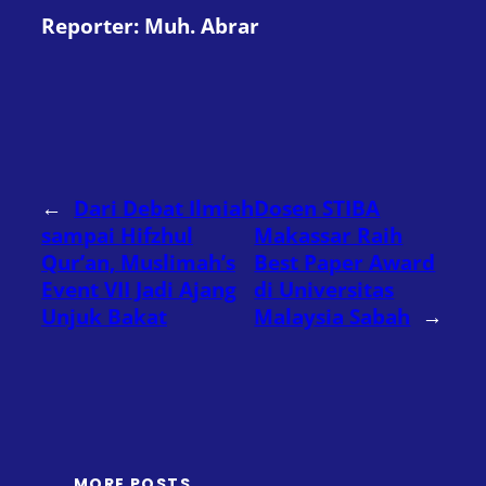
Reporter: Muh. Abrar
←
Dari Debat Ilmiah
Dosen STIBA
sampai Hifzhul
Makassar Raih
Qur’an, Muslimah’s
Best Paper Award
Event VII Jadi Ajang
di Universitas
Unjuk Bakat
Malaysia Sabah
→
MORE POSTS