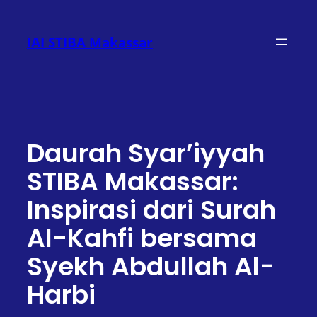
Lewati
ke
IAI STIBA Makassar
konten
Daurah Syar’iyyah
STIBA Makassar:
Inspirasi dari Surah
Al-Kahfi bersama
Syekh Abdullah Al-
Harbi