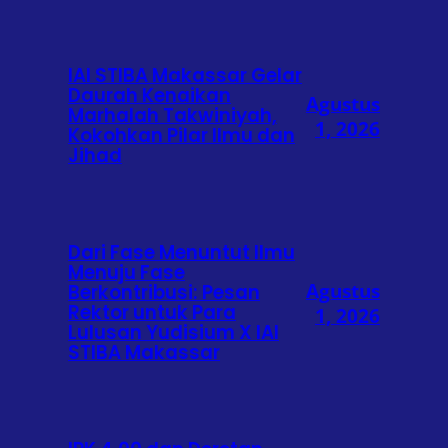
IAI STIBA Makassar Gelar
Daurah Kenaikan
Agustus
Marhalah Takwiniyah,
1, 2026
Kokohkan Pilar Ilmu dan
Jihad
Dari Fase Menuntut Ilmu
Menuju Fase
Agustus
Berkontribusi: Pesan
Rektor untuk Para
1, 2026
Lulusan Yudisium X IAI
STIBA Makassar