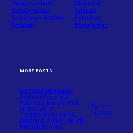
Pengurus demi
Makassar
Semangat dan
Adakan
Keikhlasan di Akhir
Pelatihan
Amanah
Manajemen
→
MORE POSTS
IAI STIBA Makassar
Perkuat Reputasi
Publikasi Ilmiah: Miliki
Agustus
EnamJurnal
4, 2026
Terakreditasi SINTA,
Nukhbatul Ulum Melaju
Menuju Scopus