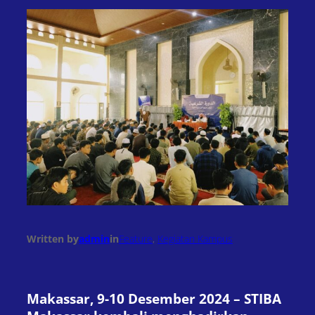
Written by
admin
in
Feature
, 
Kegiatan Kampus
Makassar, 9-10 Desember 2024 – STIBA