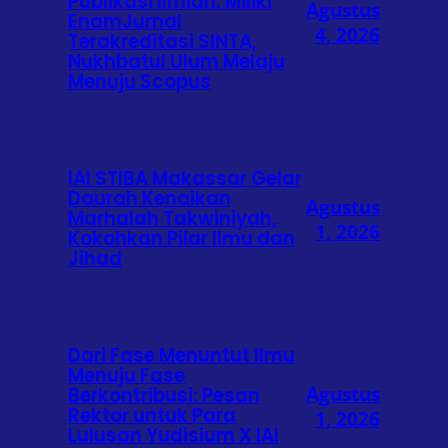
Publikasi Ilmiah: Miliki
Agustus
EnamJurnal
4, 2026
Terakreditasi SINTA,
Nukhbatul Ulum Melaju
Menuju Scopus
IAI STIBA Makassar Gelar
Daurah Kenaikan
Agustus
Marhalah Takwiniyah,
1, 2026
Kokohkan Pilar Ilmu dan
Jihad
Dari Fase Menuntut Ilmu
Menuju Fase
Agustus
Berkontribusi: Pesan
Rektor untuk Para
1, 2026
Lulusan Yudisium X IAI