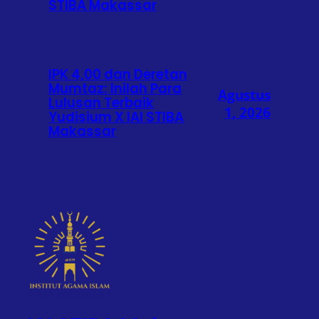
STIBA Makassar
IPK 4,00 dan Deretan
Mumtaz: Inilah Para
Agustus
Lulusan Terbaik
1, 2026
Yudisium X IAI STIBA
Makassar