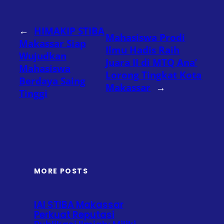
←
HIMAKIP STIBA
Mahasiswa Prodi
Makassar Siap
Ilmu Hadis Raih
Wujudkan
Juara II di MTQ Ana’
Mahasiswa
Lorong Tingkat Kota
Berdaya Saing
Makassar
→
Tinggi
MORE POSTS
IAI STIBA Makassar
Perkuat Reputasi