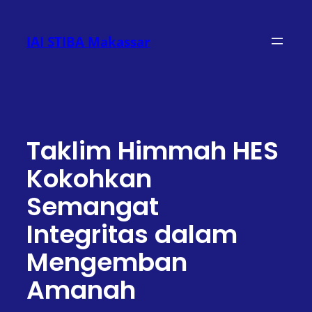
Lewati
ke
IAI STIBA Makassar
konten
Taklim Himmah HES
Kokohkan
Semangat
Integritas dalam
Mengemban
Amanah