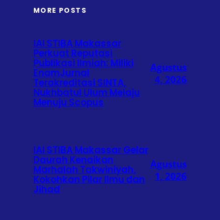
MORE POSTS
IAI STIBA Makassar
Perkuat Reputasi
Publikasi Ilmiah: Miliki
Agustus
EnamJurnal
4, 2026
Terakreditasi SINTA,
Nukhbatul Ulum Melaju
Menuju Scopus
IAI STIBA Makassar Gelar
Daurah Kenaikan
Agustus
Marhalah Takwiniyah,
1, 2026
Kokohkan Pilar Ilmu dan
Jihad