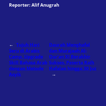
Reporter: Alif Anugrah
←
Tujuh Hari
Daurah Menghafal
Seru di Arabic
dan Murajaah Al-
Camp, Upgrade
Qur’an XI Berakhir
Skill Bahasa Arab
Sukses, Peserta Raih
dengan Metode
Hafalan hingga 30 Juz
Asyik
→