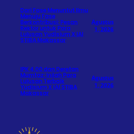
Dari Fase Menuntut Ilmu
Menuju Fase
Agustus
Berkontribusi: Pesan
Rektor untuk Para
1, 2026
Lulusan Yudisium X IAI
STIBA Makassar
IPK 4,00 dan Deretan
Mumtaz: Inilah Para
Agustus
Lulusan Terbaik
1, 2026
Yudisium X IAI STIBA
Makassar