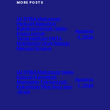
MORE POSTS
IAI STIBA Makassar
Perkuat Reputasi
Publikasi Ilmiah: Miliki
Agustus
EnamJurnal
4, 2026
Terakreditasi SINTA,
Nukhbatul Ulum Melaju
Menuju Scopus
IAI STIBA Makassar Gelar
Daurah Kenaikan
Agustus
Marhalah Takwiniyah,
1, 2026
Kokohkan Pilar Ilmu dan
Jihad