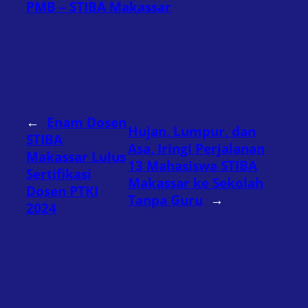
PMB – STIBA Makassar
←
Enam Dosen
Hujan, Lumpur, dan
STIBA
Asa, Iringi Perjalanan
Makassar Lulus
13 Mahasiswa STIBA
Sertifikasi
Makassar ke Sekolah
Dosen PTKI
Tanpa Guru
→
2024