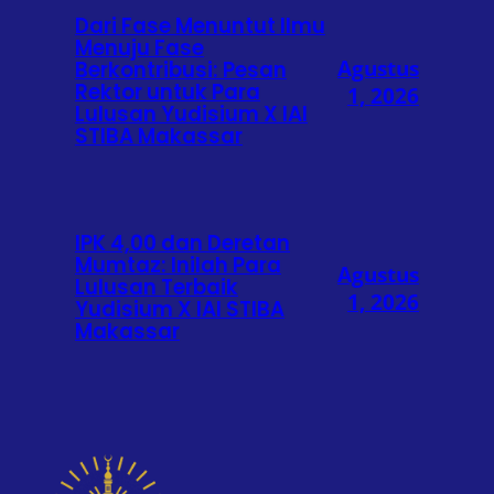
Dari Fase Menuntut Ilmu
Menuju Fase
Agustus
Berkontribusi: Pesan
Rektor untuk Para
1, 2026
Lulusan Yudisium X IAI
STIBA Makassar
IPK 4,00 dan Deretan
Mumtaz: Inilah Para
Agustus
Lulusan Terbaik
1, 2026
Yudisium X IAI STIBA
Makassar