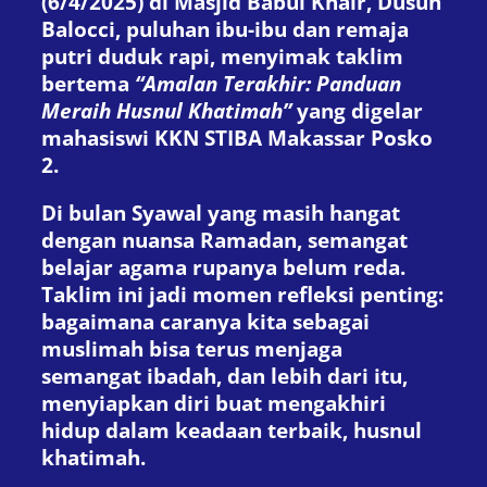
(6/4/2025) di Masjid Babul Khair, Dusun
Balocci, puluhan ibu-ibu dan remaja
putri duduk rapi, menyimak taklim
bertema
“Amalan Terakhir: Panduan
Meraih Husnul Khatimah”
yang digelar
mahasiswi KKN STIBA Makassar Posko
2.
Di bulan Syawal yang masih hangat
dengan nuansa Ramadan, semangat
belajar agama rupanya belum reda.
Taklim ini jadi momen refleksi penting:
bagaimana caranya kita sebagai
muslimah bisa terus menjaga
semangat ibadah, dan lebih dari itu,
menyiapkan diri buat mengakhiri
hidup dalam keadaan terbaik, husnul
khatimah.