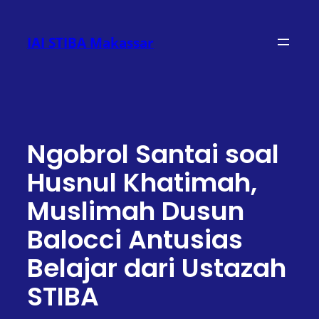
Lewati
ke
IAI STIBA Makassar
konten
Ngobrol Santai soal
Husnul Khatimah,
Muslimah Dusun
Balocci Antusias
Belajar dari Ustazah
STIBA