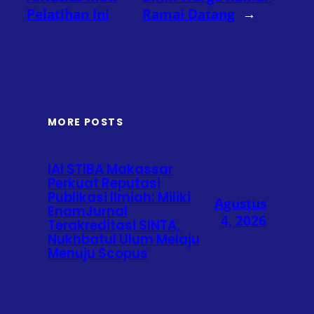
Pelatihan Ini
Ramai Datang
→
MORE POSTS
IAI STIBA Makassar
Perkuat Reputasi
Publikasi Ilmiah: Miliki
Agustus
EnamJurnal
4, 2026
Terakreditasi SINTA,
Nukhbatul Ulum Melaju
Menuju Scopus