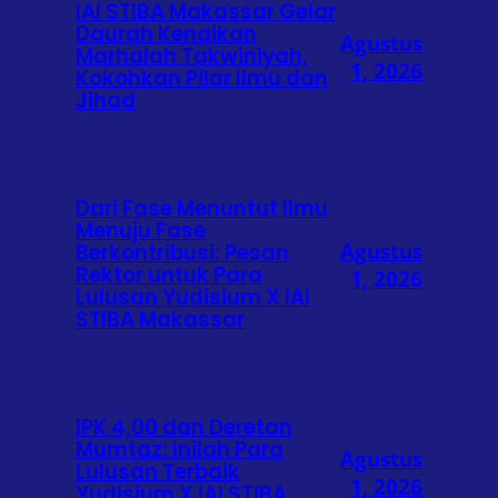
IAI STIBA Makassar Gelar
Daurah Kenaikan
Agustus
Marhalah Takwiniyah,
1, 2026
Kokohkan Pilar Ilmu dan
Jihad
Dari Fase Menuntut Ilmu
Menuju Fase
Agustus
Berkontribusi: Pesan
Rektor untuk Para
1, 2026
Lulusan Yudisium X IAI
STIBA Makassar
IPK 4,00 dan Deretan
Mumtaz: Inilah Para
Agustus
Lulusan Terbaik
1, 2026
Yudisium X IAI STIBA