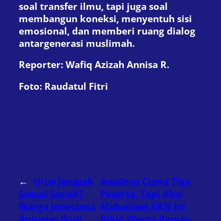
soal transfer ilmu, tapi juga soal
membangun koneksi, menyentuh sisi
emosional, dan memberi ruang dialog
antargenerasi muslimah.
Reporter:
Wafiq Azizah Annisa R.
Foto:
Raudatul Fitri
←
Urus Jenazah
Awalnya Cuma Tiga
Sesuai Sunah?
Peserta, Tapi Aksi
Warga Jenetaesa
Mahasiswi KKN Ini
Antusias Ikuti
Bikin Warga Ramai-