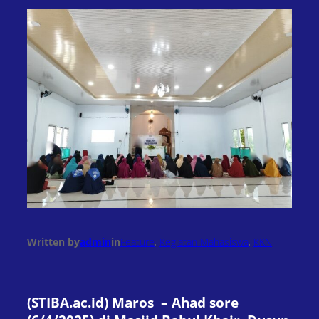
Written by
admin
in
Feature
, 
Kegiatan Mahasiswa
, 
KKN
(STIBA.ac.id) Maros
– Ahad sore