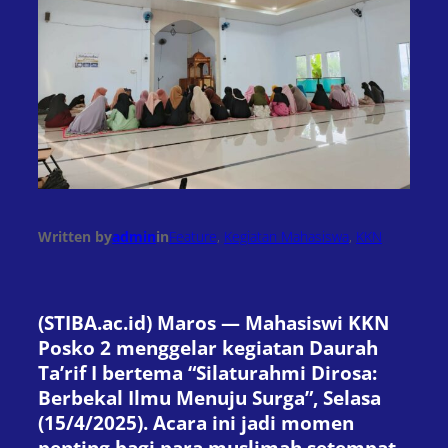
Written by
admin
in
Feature
, 
Kegiatan Mahasiswa
, 
KKN
(STIBA.ac.id) Maros — Mahasiswi KKN
Posko 2 menggelar kegiatan Daurah
Ta’rif I bertema “Silaturahmi Dirosa:
Berbekal Ilmu Menuju Surga”, Selasa
(15/4/2025). Acara ini jadi momen
penting bagi para muslimah setempat