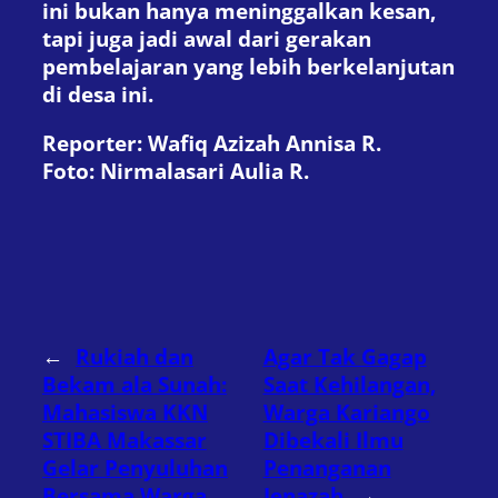
ini bukan hanya meninggalkan kesan,
tapi juga jadi awal dari gerakan
pembelajaran yang lebih berkelanjutan
di desa ini.
Reporter
: Wafiq Azizah Annisa R.
Foto
: Nirmalasari Aulia R.
←
Rukiah dan
Agar Tak Gagap
Bekam ala Sunah:
Saat Kehilangan,
Mahasiswa KKN
Warga Kariango
STIBA Makassar
Dibekali Ilmu
Gelar Penyuluhan
Penanganan
Bersama Warga
Jenazah
→