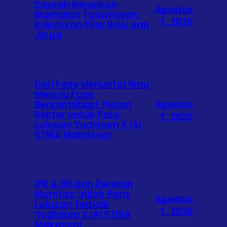
Daurah Kenaikan
Agustus
Marhalah Takwiniyah,
1, 2026
Kokohkan Pilar Ilmu dan
Jihad
Dari Fase Menuntut Ilmu
Menuju Fase
Agustus
Berkontribusi: Pesan
Rektor untuk Para
1, 2026
Lulusan Yudisium X IAI
STIBA Makassar
IPK 4,00 dan Deretan
Mumtaz: Inilah Para
Agustus
Lulusan Terbaik
1, 2026
Yudisium X IAI STIBA
Makassar