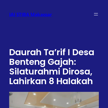
Lewati
ke
IAI STIBA Makassar
konten
Daurah Ta’rif I Desa
Benteng Gajah:
Silaturahmi Dirosa,
Lahirkan 8 Halakah