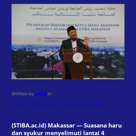
Written by
admin
in
Feature
, 
Kegiatan Kampus
, 
Kolom Khusus Rektor
(STIBA.ac.id) Makassar — Suasana haru
dan syukur menyelimuti lantai 4