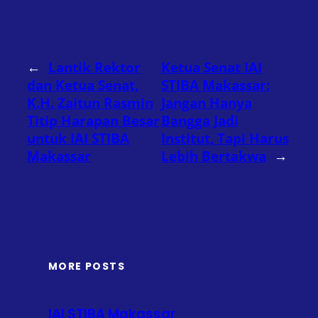
←
Lantik Rektor
Ketua Senat IAI
dan Ketua Senat,
STIBA Makassar:
K.H. Zaitun Rasmin
Jangan Hanya
Titip Harapan Besar
Bangga Jadi
untuk IAI STIBA
Institut, Tapi Harus
Makassar
Lebih Bertakwa
→
MORE POSTS
IAI STIBA Makassar