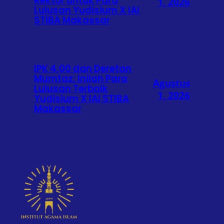
Rektor untuk Para
1, 2026
Lulusan Yudisium X IAI
STIBA Makassar
IPK 4,00 dan Deretan
Mumtaz: Inilah Para
Agustus
Lulusan Terbaik
1, 2026
Yudisium X IAI STIBA
Makassar