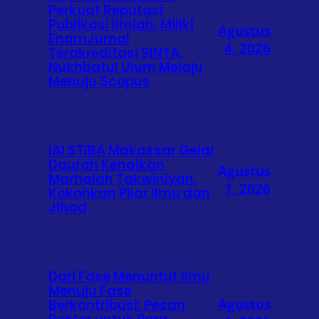
Perkuat Reputasi
Publikasi Ilmiah: Miliki
Agustus
EnamJurnal
4, 2026
Terakreditasi SINTA,
Nukhbatul Ulum Melaju
Menuju Scopus
IAI STIBA Makassar Gelar
Daurah Kenaikan
Agustus
Marhalah Takwiniyah,
1, 2026
Kokohkan Pilar Ilmu dan
Jihad
Dari Fase Menuntut Ilmu
Menuju Fase
Agustus
Berkontribusi: Pesan