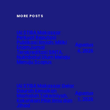
MORE POSTS
IAI STIBA Makassar
Perkuat Reputasi
Publikasi Ilmiah: Miliki
Agustus
EnamJurnal
4, 2026
Terakreditasi SINTA,
Nukhbatul Ulum Melaju
Menuju Scopus
IAI STIBA Makassar Gelar
Daurah Kenaikan
Agustus
Marhalah Takwiniyah,
1, 2026
Kokohkan Pilar Ilmu dan
Jihad