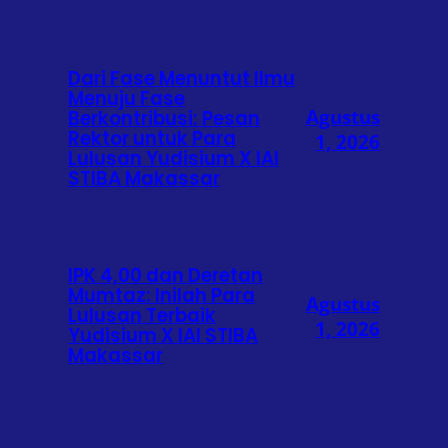
Dari Fase Menuntut Ilmu
Menuju Fase
Agustus
Berkontribusi: Pesan
Rektor untuk Para
1, 2026
Lulusan Yudisium X IAI
STIBA Makassar
IPK 4,00 dan Deretan
Mumtaz: Inilah Para
Agustus
Lulusan Terbaik
1, 2026
Yudisium X IAI STIBA
Makassar