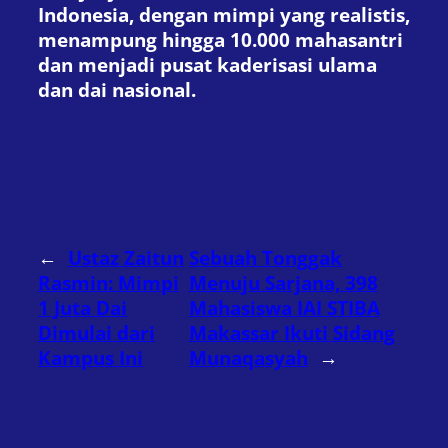
Indonesia, dengan mimpi yang realistis,
menampung hingga 10.000 mahasantri
dan menjadi pusat kaderisasi ulama
dan dai nasional.
←
Ustaz Zaitun
Sebuah Tonggak
Rasmin: Mimpi
Menuju Sarjana, 398
1 Juta Dai
Mahasiswa IAI STIBA
Dimulai dari
Makassar Ikuti Sidang
Kampus Ini
Munaqasyah
→