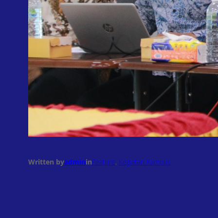
Written by
admin
in
Feature
, 
Kegiatan Kampus