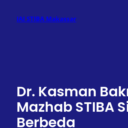
Lewati
ke
IAI STIBA Makassar
konten
Dr. Kasman Bakr
Mazhab STIBA S
Berbeda