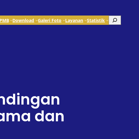
Search
PMB
Download
Galeri Foto
Layanan
Statistik
andingan
tama dan