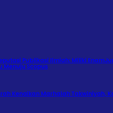
putasi Publikasi Ilmiah: Miliki EnamJu
ju Menuju Scopus
urah Kenaikan Marhalah Takwiniyah, K