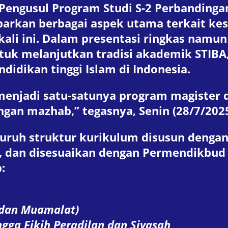
 Pengusul Program Studi S-2 Perbandinga
aparkan berbagai aspek utama terkait ke
kali ini. Dalam presentasi ringkas nam
tuk melanjutkan tradisi akademik STIBA,
idikan tinggi Islam di Indonesia.
n menjadi satu-satunya program magister 
ngan mazhab,” tegasnya, Senin (28/7/2025
uruh struktur kurikulum disusun dengan
er, dan disesuaikan dengan Permendikbud
:
 dan Muamalat)
ngga Fikih Peradilan dan Siyasah