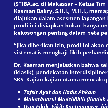
(STIBA.ac.id) Makassar – Ketua Tim
Kasman Bakry, S.H.I., M.H.I., mem
diajukan dalam asesmen lapangan 
prodi ini disiapkan bukan hanya un
kekosongan penting dalam peta pend
“Jika diberikan izin, prodi ini aka
sistematis mengkaji fikih perbandi
Dr. Kasman menjelaskan bahwa sel
(klasik), pendekatan interdisiplin
SKS. Kajian-kajian utama mencakup
Tafsir Ayat dan Hadis Ahkam
Mukarânatul Madzhâhib (Ibadah
Usul Fikih, Fikih Kontemporer, hi