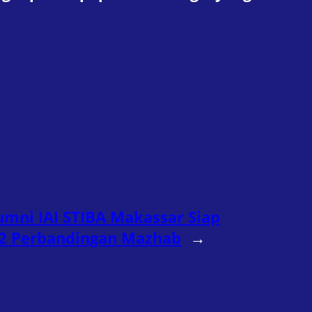
lumni IAI STIBA Makassar Siap
S-2 Perbandingan Mazhab
→