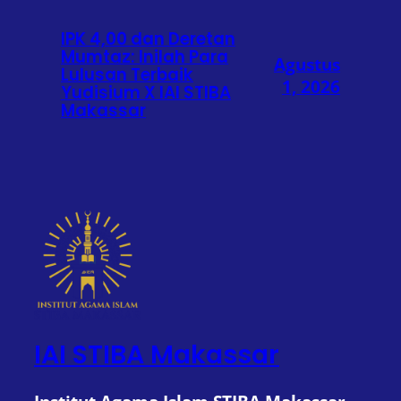
IPK 4,00 dan Deretan
Mumtaz: Inilah Para
Agustus
Lulusan Terbaik
1, 2026
Yudisium X IAI STIBA
Makassar
IAI STIBA Makassar