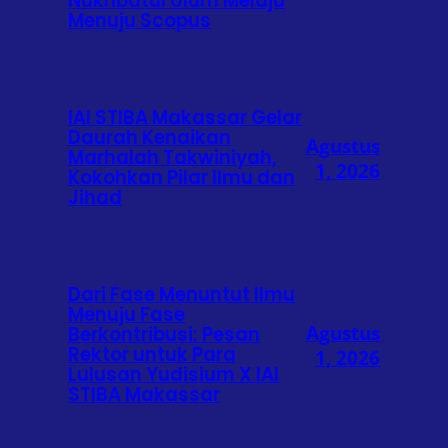
Nukhbatul Ulum Melaju
Menuju Scopus
IAI STIBA Makassar Gelar
Daurah Kenaikan
Agustus
Marhalah Takwiniyah,
1, 2026
Kokohkan Pilar Ilmu dan
Jihad
Dari Fase Menuntut Ilmu
Menuju Fase
Agustus
Berkontribusi: Pesan
Rektor untuk Para
1, 2026
Lulusan Yudisium X IAI
STIBA Makassar