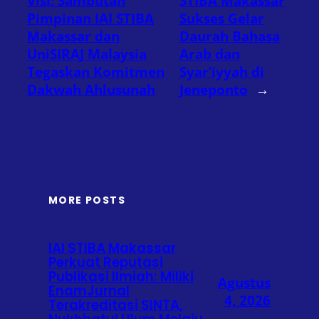
Visi: Sambutan
STIBA Makassar
Pimpinan IAI STIBA
Sukses Gelar
Makassar dan
Daurah Bahasa
UniSIRAJ Malaysia
Arab dan
Tegaskan Komitmen
Syar’iyyah di
Dakwah Ahlusunah
Jeneponto
→
MORE POSTS
IAI STIBA Makassar
Perkuat Reputasi
Publikasi Ilmiah: Miliki
Agustus
EnamJurnal
4, 2026
Terakreditasi SINTA,