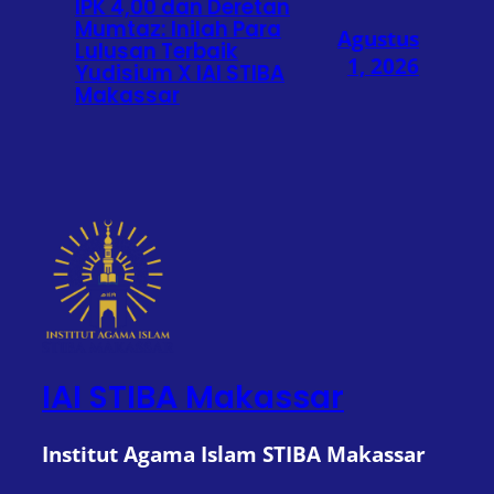
IPK 4,00 dan Deretan
Mumtaz: Inilah Para
Agustus
Lulusan Terbaik
1, 2026
Yudisium X IAI STIBA
Makassar
IAI STIBA Makassar
Institut Agama Islam STIBA Makassar