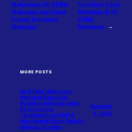
Mahasiswa IAI STIBA
Terkabul: Cucu
Makassar Asal Bone
Diterima di IAI
Pulang Kampung
STIBA
Mengajar
Makassar
→
MORE POSTS
IAI STIBA Makassar
Perkuat Reputasi
Publikasi Ilmiah: Miliki
Agustus
EnamJurnal
4, 2026
Terakreditasi SINTA,
Nukhbatul Ulum Melaju
Menuju Scopus