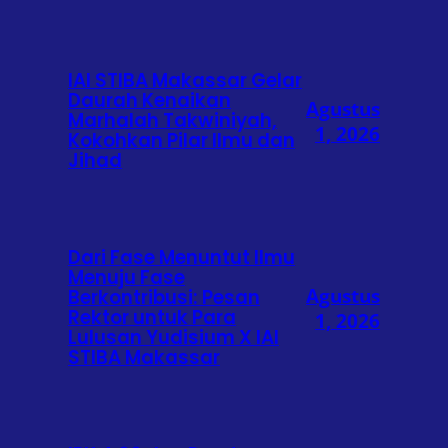
IAI STIBA Makassar Gelar
Daurah Kenaikan
Agustus
Marhalah Takwiniyah,
1, 2026
Kokohkan Pilar Ilmu dan
Jihad
Dari Fase Menuntut Ilmu
Menuju Fase
Agustus
Berkontribusi: Pesan
Rektor untuk Para
1, 2026
Lulusan Yudisium X IAI
STIBA Makassar