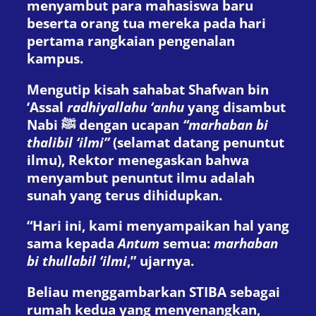
menyambut para mahasiswa baru
beserta orang tua mereka pada hari
pertama rangkaian pengenalan
kampus.
Mengutip kisah sahabat Shafwan bin
‘Assal
radhiyallahu ‘anhu
yang disambut
Nabi ﷺ dengan ucapan
“marhaban bi
thalibil ‘ilmi”
(selamat datang penuntut
ilmu), Rektor menegaskan bahwa
menyambut penuntut ilmu adalah
sunah yang terus dihidupkan.
“Hari ini, kami menyampaikan hal yang
sama kepada
Antum
semua:
marhaban
bi thullabil ‘ilmi
,” ujarnya.
Beliau menggambarkan STIBA sebagai
rumah kedua yang menyenangkan,