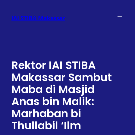
Lewati
ke
IAI STIBA Makassar
konten
Rektor IAI STIBA
Makassar Sambut
Maba di Masjid
Anas bin Malik:
Marhaban bi
Thullabil ‘Ilm