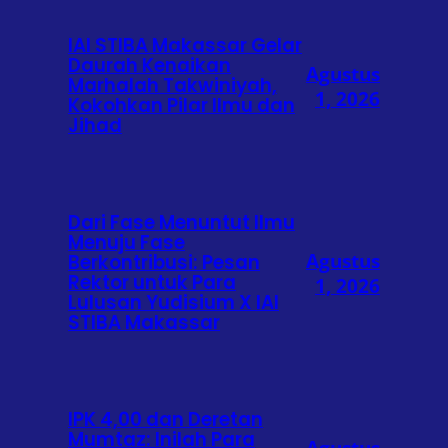
IAI STIBA Makassar Gelar
Daurah Kenaikan
Agustus
Marhalah Takwiniyah,
1, 2026
Kokohkan Pilar Ilmu dan
Jihad
Dari Fase Menuntut Ilmu
Menuju Fase
Agustus
Berkontribusi: Pesan
Rektor untuk Para
1, 2026
Lulusan Yudisium X IAI
STIBA Makassar
IPK 4,00 dan Deretan
Mumtaz: Inilah Para
Agustus