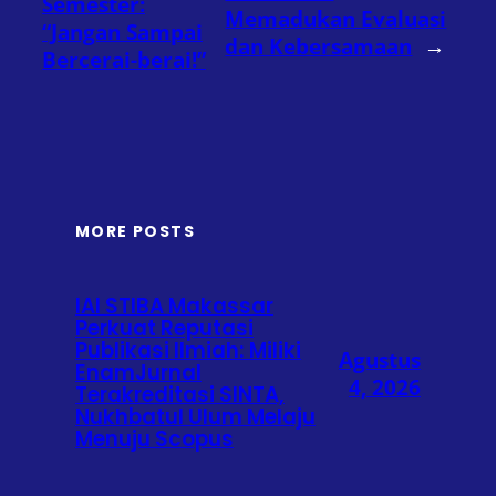
Semester:
Memadukan Evaluasi
“Jangan Sampai
dan Kebersamaan
→
Bercerai-berai!”
MORE POSTS
IAI STIBA Makassar
Perkuat Reputasi
Publikasi Ilmiah: Miliki
Agustus
EnamJurnal
4, 2026
Terakreditasi SINTA,
Nukhbatul Ulum Melaju
Menuju Scopus