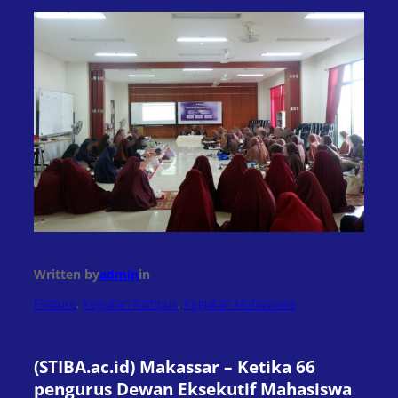
Written by
admin
in
Feature
, 
Kegiatan Kampus
, 
Kegiatan Mahasiswa
(STIBA.ac.id) Makassar – Ketika 66
pengurus Dewan Eksekutif Mahasiswa