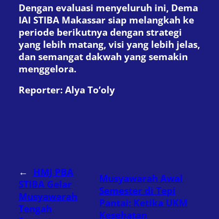
Dengan evaluasi menyeluruh ini, Dema
IAI STIBA Makassar siap melangkah ke
periode berikutnya dengan strategi
yang lebih matang, visi yang lebih jelas,
dan semangat dakwah yang semakin
menggelora.
Reporter: Alya To’oly
←
HMJ PBA
Musyawarah Awal
STIBA Gelar
Semester di Tepi
Musyawarah
Pantai: Ketika UKM
Tengah
Kesehatan