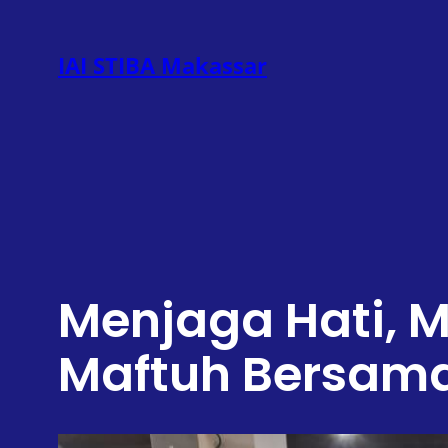
Lewati
ke
IAI STIBA Makassar
konten
Menjaga Hati, M
Maftuh Bersama