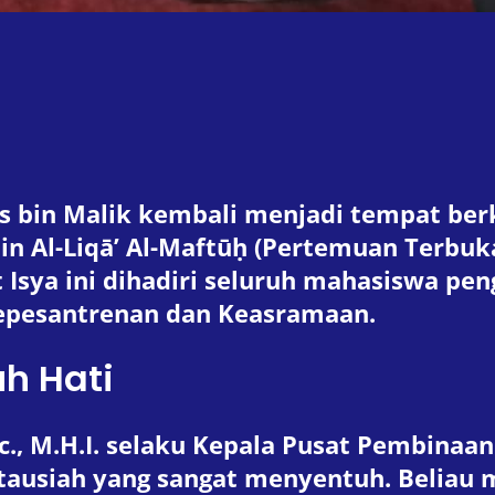
nas bin Malik kembali menjadi tempat b
in Al-Liqā’ Al-Maftūḥ (Pertemuan Terbuk
t Isya ini dihadiri seluruh mahasiswa pe
epesantrenan dan Keasramaan.
h Hati
Lc., M.H.I. selaku Kepala Pusat Pembina
tausiah yang sangat menyentuh. Beliau