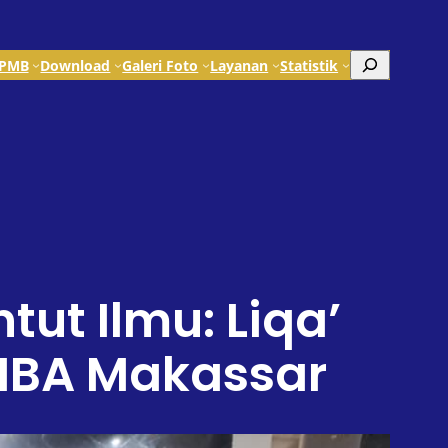
Search
PMB
Download
Galeri Foto
Layanan
Statistik
ut Ilmu: Liqa’
TIBA Makassar