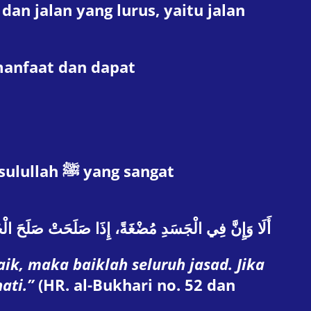
an jalan yang lurus, yaitu jalan
manfaat dan dapat
ng sangat
أَلَا وَإِنَّ فِي الْجَسَدِ مُضْغَةً، إِذَا صَلَحَتْ صَلَحَ الْجَ
ik, maka baiklah seluruh jasad. Jika
ati.”
(HR. al-Bukhari no. 52 dan