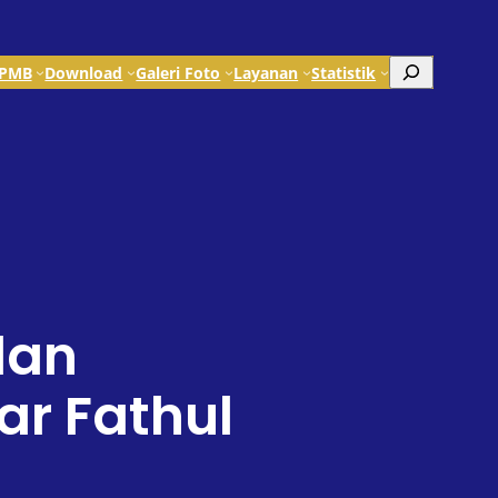
Search
PMB
Download
Galeri Foto
Layanan
Statistik
dan
r Fathul