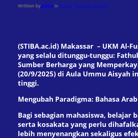
Written by
admin
in
Feature
, 
Kegiatan Kampus
(STIBA.ac.id) Makassar – UKM Al-F
yang selalu ditunggu-tunggu: Fath
Sumber Berharga yang Memperkaya
(20/9/2025) di Aula Ummu Aisyah i
tinggi.
Mengubah Paradigma: Bahasa Arab 
Bagi sebagian mahasiswa, belajar b
serta kosakata yang perlu dihafal
lebih menyenangkan sekaligus efekt