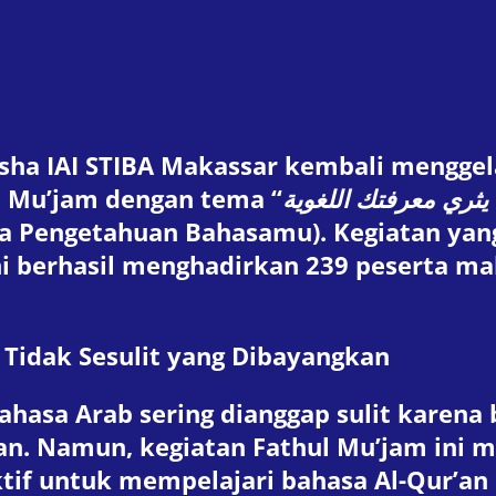
usha IAI STIBA Makassar kembali menggel
ul Mu’jam dengan tema “
يثري معرفتك اللغوية
 Pengetahuan Bahasamu). Kegiatan yang
ni berhasil menghadirkan 239 peserta m
Tidak Sesulit yang Dibayangkan
ahasa Arab sering dianggap sulit karena
kan. Namun, kegiatan Fathul Mu’jam ini
if untuk mempelajari bahasa Al-Qur’an i