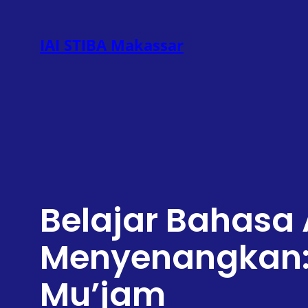
Lewati
ke
IAI STIBA Makassar
konten
Belajar Bahasa
Menyenangkan: 
Mu’jam