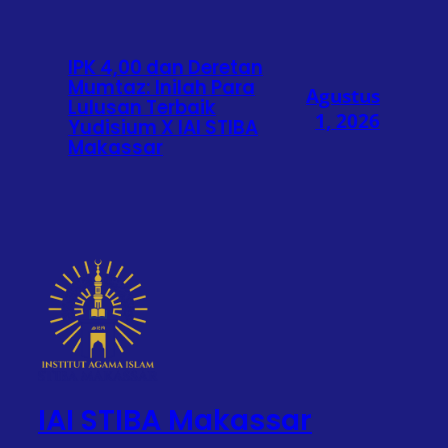
IPK 4,00 dan Deretan
Mumtaz: Inilah Para
Agustus
Lulusan Terbaik
1, 2026
Yudisium X IAI STIBA
Makassar
IAI STIBA Makassar