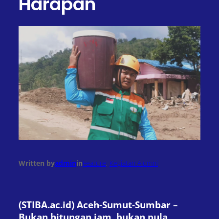
Harapan
Written by
admin
in
Feature
, 
Kegiatan Alumni
(STIBA.ac.id) Aceh-Sumut-Sumbar –
Bukan hitungan jam, bukan pula