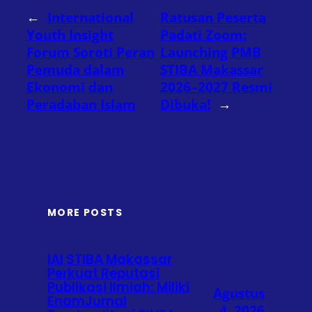
←
International
Ratusan Peserta
Youth Insight
Padati Zoom:
Forum Soroti Peran
Launching PMB
Pemuda dalam
STIBA Makassar
Ekonomi dan
2026–2027 Resmi
Peradaban Islam
Dibuka!
→
MORE POSTS
IAI STIBA Makassar
Perkuat Reputasi
Publikasi Ilmiah: Miliki
Agustus
EnamJurnal
4, 2026