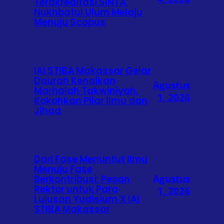
Terakreditasi SINTA,
Nukhbatul Ulum Melaju
Menuju Scopus
IAI STIBA Makassar Gelar
Daurah Kenaikan
Agustus
Marhalah Takwiniyah,
1, 2026
Kokohkan Pilar Ilmu dan
Jihad
Dari Fase Menuntut Ilmu
Menuju Fase
Agustus
Berkontribusi: Pesan
Rektor untuk Para
1, 2026
Lulusan Yudisium X IAI
STIBA Makassar