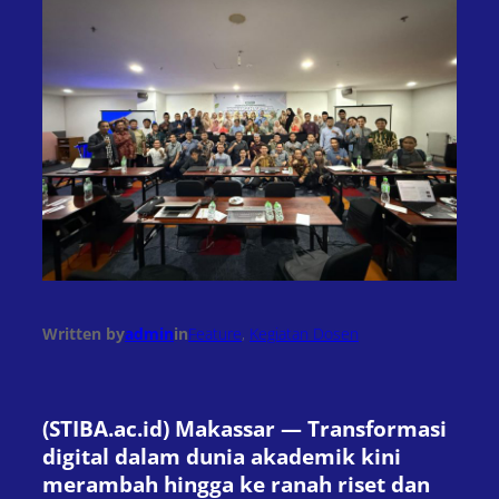
Written by
admin
in
Feature
, 
Kegiatan Dosen
(STIBA.ac.id) Makassar — Transformasi
digital dalam dunia akademik kini
merambah hingga ke ranah riset dan