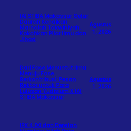
IAI STIBA Makassar Gelar
Daurah Kenaikan
Agustus
Marhalah Takwiniyah,
1, 2026
Kokohkan Pilar Ilmu dan
Jihad
Dari Fase Menuntut Ilmu
Menuju Fase
Agustus
Berkontribusi: Pesan
Rektor untuk Para
1, 2026
Lulusan Yudisium X IAI
STIBA Makassar
IPK 4,00 dan Deretan