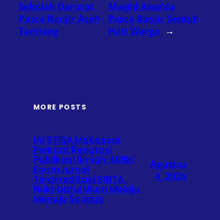
Sekolah Darurat
Masjid Assa’da
Pasca Banjir Aceh
Pasca Banjir Sentuh
Tamiang
Hati Warga
→
MORE POSTS
IAI STIBA Makassar
Perkuat Reputasi
Publikasi Ilmiah: Miliki
Agustus
EnamJurnal
4, 2026
Terakreditasi SINTA,
Nukhbatul Ulum Melaju
Menuju Scopus