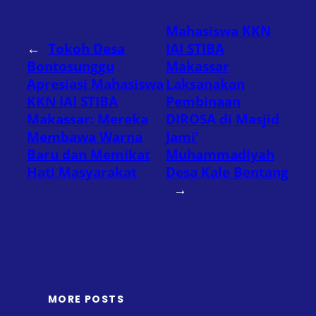
Mahasiswa KKN
←
Tokoh Desa
IAI STIBA
Bontosunggu
Makassar
Apresiasi Mahasiswa
Laksanakan
KKN IAI STIBA
Pembinaan
Makassar: Mereka
DIROSA di Masjid
Membawa Warna
Jami’
Baru dan Memikat
Muhammadiyah
Hati Masyarakat
Desa Kale Bentang
→
MORE POSTS