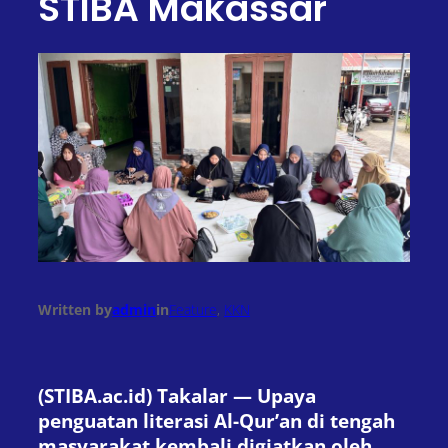
STIBA Makassar
Written by
admin
in
Feature
, 
KKN
(STIBA.ac.id) Takalar — Upaya
penguatan literasi Al-Qur’an di tengah
masyarakat kembali digiatkan oleh