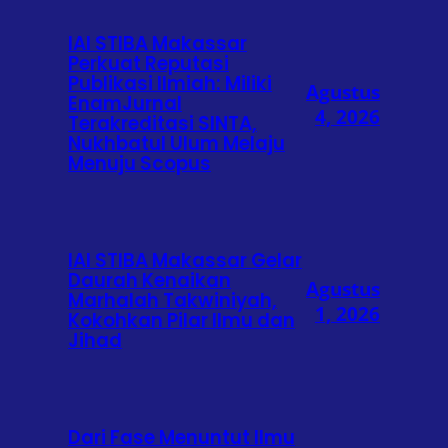
IAI STIBA Makassar
Perkuat Reputasi
Publikasi Ilmiah: Miliki
Agustus
EnamJurnal
4, 2026
Terakreditasi SINTA,
Nukhbatul Ulum Melaju
Menuju Scopus
IAI STIBA Makassar Gelar
Daurah Kenaikan
Agustus
Marhalah Takwiniyah,
1, 2026
Kokohkan Pilar Ilmu dan
Jihad
Dari Fase Menuntut Ilmu