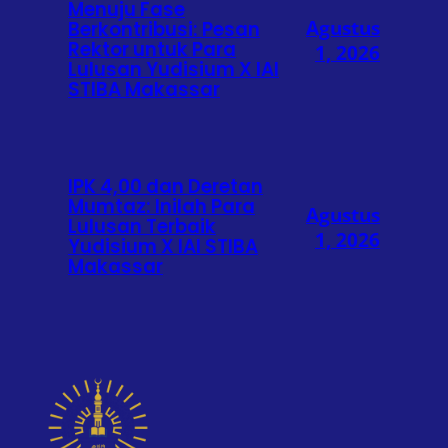
Menuju Fase
Agustus
Berkontribusi: Pesan
Rektor untuk Para
1, 2026
Lulusan Yudisium X IAI
STIBA Makassar
IPK 4,00 dan Deretan
Mumtaz: Inilah Para
Agustus
Lulusan Terbaik
1, 2026
Yudisium X IAI STIBA
Makassar